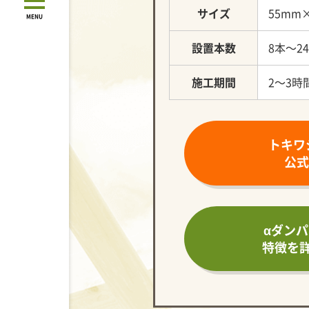
サイズ
55mm
MENU
設置本数
8本～24
施工期間
2～3時
トキワ
公式
αダンパ
特徴を