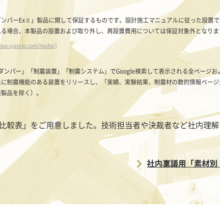
る「αダンパーExⅡ」製品に関して保証するものです。設計施工マニュアルに従った設
れる場合、本製品の設置および取り外し、再設置費用については保証対象外となりま
iwa-system.com/hosho/)
震ダンパー」「制震装置」「制震システム」でGoogle検索して表示される全ページ
象に制震機能のある装置をリリースし、「実績、実験結果、制震材の数的情報ページ
発製品を除く）。
比較表」をご用意しました。技術担当者や決裁者など社内理解
社内稟議用「素材別・