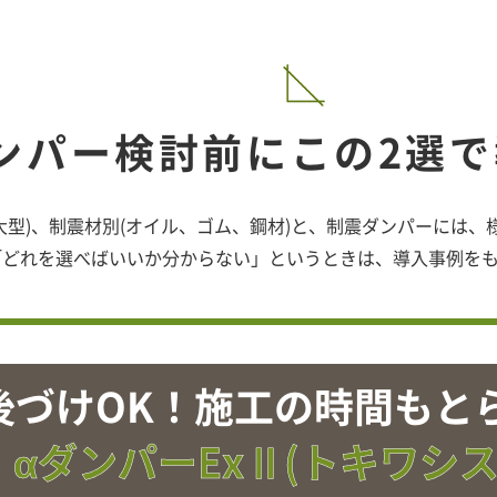
ンパー検討前に
この2選
大型)、制震材別(オイル、ゴム、鋼材)と、制震ダンパーには
「どれを選べばいいか分からない」というときは、導入事例を
後づけOK！施工の時間もと
αダンパーExⅡ(トキワシス