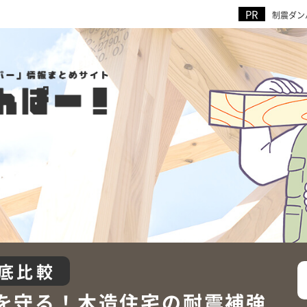
制震ダン
底比較
を守る！
木造住宅の耐震補強