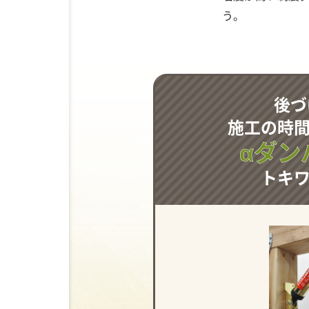
う。
後づ
施工の時
αダン
トキ