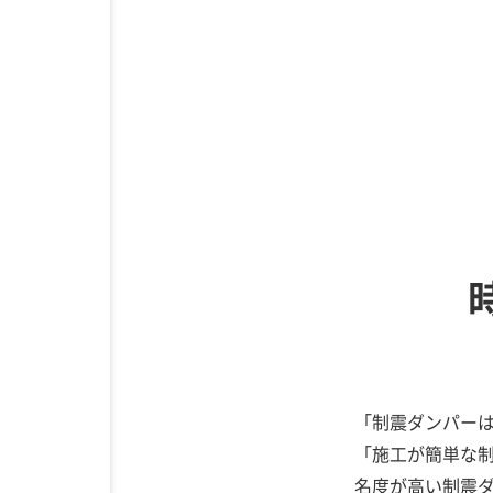
「制震ダンパー
「施工が簡単な
名度が高い制震