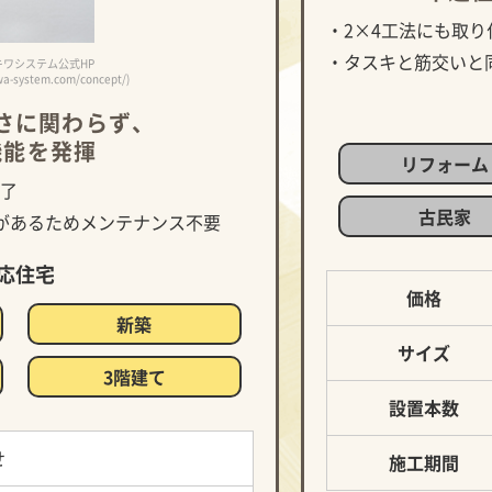
・2×4工法にも取り
・タスキと筋交いと
ワシステム公式HP
wa-system.com/concept/)
さに関わらず、
機能を発揮
リフォーム
完了
古民家
証があるためメンテナンス不要
応住宅
価格
新築
サイズ
3階建て
設置本数
せ
施工期間