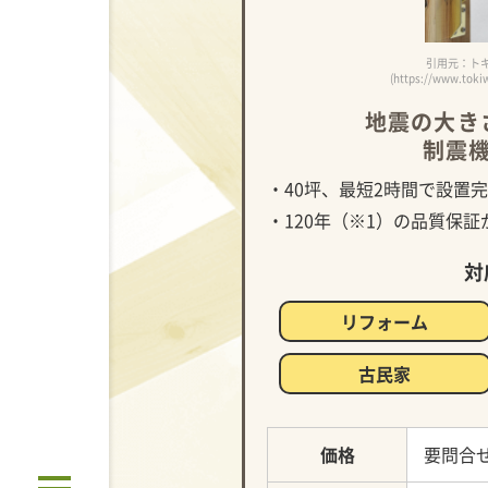
引用元：トキ
(https://www.toki
地震の大き
制震
・40坪、最短2時間で設置
・120年（※1）の品質保
対
リフォーム
古民家
価格
要問合