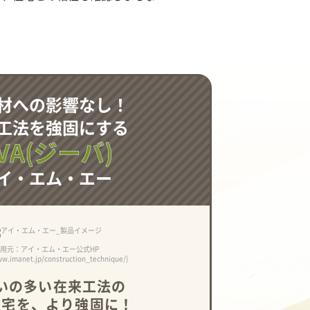
材への影響なし！
工法を強固にする
VA(ジーバ)
イ・エム・エー
用元：アイ・エム・エー公式HP
ww.imanet.jp/construction_technique/)
いの多い在来工法の
住宅を、より強固に！