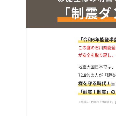
「制震ダ
「令和6年能登半
この度の石川県能登
が安全を取り戻し、
地震大国日本では、
72.8％の人が「
様を守る時代！
当
「耐震＋制震」の
＊参照元：内閣府「世論調査」(