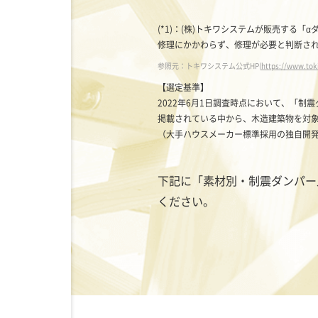
(*1)：(株)トキワシステムが販売す
修理にかかわらず、修理が必要と判断さ
参照元：トキワシステム公式HP(
https://www.tok
【選定基準】
2022年6月1日調査時点において、「制
掲載されている中から、木造建築物を対
（大手ハウスメーカー標準採用の独自開
下記に「素材別・制震ダンパー
ください。