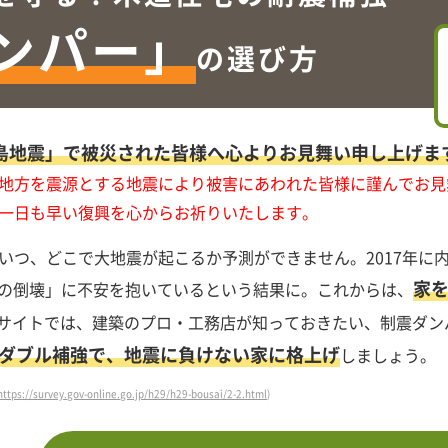
ンパー」
の選び方
島地震」で被災された皆様へ心よりお見舞い申し上げま
地方を震源とする地震により被害にあわれた皆様に謹んでお見
一日も早い復興を心からお祈りいたします。
いつ、どこで大地震が起こるか予測ができません。2017年に
家
建物の倒壊」に不安を抱いているという結果に。これからは、
サイトでは、建築のプロ・工務店が知っておきたい、制震ダン
ダブル補強で、地震に負けない家に格上げ
しましょう。
https://survey.gov-online.go.jp/h29/h29-bousai/2-2.html
)