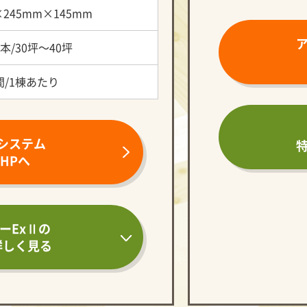
×245mm×145mm
本/30坪～40坪
間/1棟あたり
システム
HPへ
ーExⅡの
詳しく見る