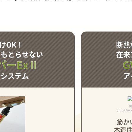
けOK！
断熱
間もとらせない
在来
パーExⅡ
G
ワシステム
ア
引
(https://w
筋か
木造