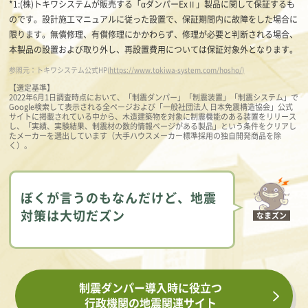
*1:(株)トキワシステムが販売する「αダンパーExⅡ」製品に関して保証するも
のです。設計施工マニュアルに従った設置で、保証期間内に故障をした場合に
限ります。無償修理、有償修理にかかわらず、修理が必要と判断される場合、
本製品の設置および取り外し、再設置費用については保証対象外となります。
参照元：トキワシステム公式HP(
https://www.tokiwa-system.com/hosho/)
【選定基準】
2022年6月1日調査時点において、「制震ダンパー」「制震装置」「制震システム」で
Google検索して表示される全ページおよび「一般社団法人 日本免震構造協会」公式
サイトに掲載されている中から、木造建築物を対象に制震機能のある装置をリリース
し、「実績、実験結果、制震材の数的情報ページがある製品」という条件をクリアし
たメーカーを選出しています（大手ハウスメーカー標準採用の独自開発商品を除
く）。
ぼくが言うのもなんだけど、地震
対策は大切だズン
なまズン
制震ダンパー導入時に役立つ
行政機関の地震関連サイト