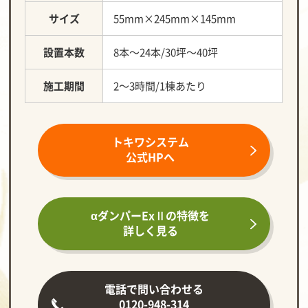
サイズ
55mm×245mm×145mm
設置本数
8本～24本/30坪～40坪
施工期間
2～3時間/1棟あたり
トキワシステム
公式HPへ
αダンパーExⅡの
特徴を
詳しく見る
電話で問い合わせる
0120-948-314