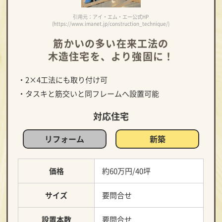
引用元：アイ・エム・エー公式HP
(https://www.imanet.jp/construction_technique/)
筋かいの多い在来工法の
木造住宅を、より強固に！
・2×4工法にも取り付け可
・タスキと筋交いと同フレームへ設置可能
対応住宅
リフォーム
新築
価格
約60万円/40坪
サイズ
要問合せ
設置本数
要問合せ