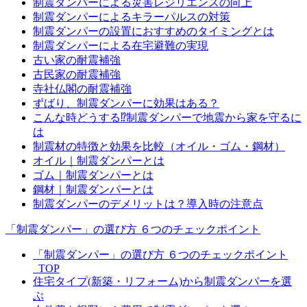
制震ダンパーによる災害レジリエンスの向上
制震ダンパーによるキラーパルスの対策
制震ダンパーの設置におすすめのタイミングとは
制震ダンパーによる在宅避難の実現
古い家の耐震補強
古民家の耐震補強
寺社仏閣の耐震補強
ずばり、制震ダンパーに効果はある？
こんな時どうする⁉制震ダンパーで地震から家を守るに
は
制震材の特徴と効果を比較（オイル・ゴム・鋼材）
オイル｜制震ダンパーとは
ゴム｜制震ダンパーとは
鋼材｜制震ダンパーとは
制震ダンパーのデメリットは？導入時の注意点
「制震ダンパー」の選び方 ６つのチェックポイント
「制震ダンパー」の選び方 ６つのチェックポイント
_TOP
住宅タイプ(新築・リフォーム)から制震ダンパーを選
ぶ