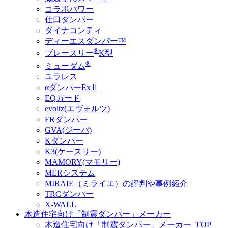
コラボパワー
仕口ダンパー
ダイナコンティ
ディーエスダンパー™
®
ブレースリー
K型
®
ミューダム
ユラレス
αダンパーExⅡ
EQガード
evoltz(エヴォルツ)
FRダンパー
GVA(ジーバ)
Kダンパー
K3(ケースリー)
MAMORY(マモリー)
MERシステム
MIRAIE（ミライエ）の評判や事例紹介
TRCダンパー
X-WALL
木造住宅向け「制震ダンパー」メーカー
木造住宅向け「制震ダンパー」メーカー_TOP