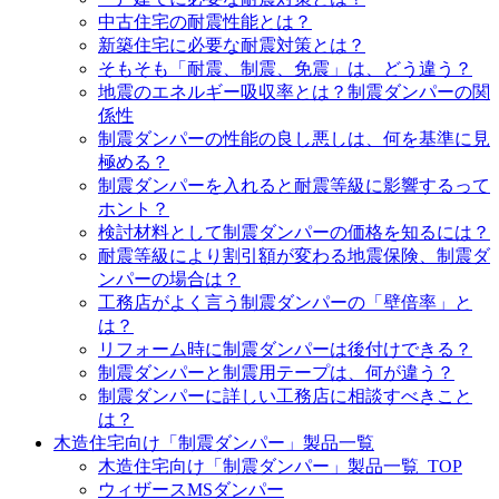
中古住宅の耐震性能とは？
新築住宅に必要な耐震対策とは？
そもそも「耐震、制震、免震」は、どう違う？
地震のエネルギー吸収率とは？制震ダンパーの関
係性
制震ダンパーの性能の良し悪しは、何を基準に見
極める？
制震ダンパーを入れると耐震等級に影響するって
ホント？
検討材料として制震ダンパーの価格を知るには？
耐震等級により割引額が変わる地震保険、制震ダ
ンパーの場合は？
工務店がよく言う制震ダンパーの「壁倍率」と
は？
リフォーム時に制震ダンパーは後付けできる？
制震ダンパーと制震用テープは、何が違う？
制震ダンパーに詳しい工務店に相談すべきこと
は？
木造住宅向け「制震ダンパー」製品一覧
木造住宅向け「制震ダンパー」製品一覧_TOP
ウィザースMSダンパー