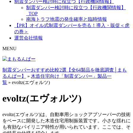
制震ダンパー検討時に役立つ【行政機関情報】
制震ダンパー検討時に役立つ【行政機関情報】
_TOP
南海トラフ地震の発生確率と臨時情報
【PR】オイル式制震ダンパーを売る！導入・販促＜虎
の巻＞
運営会社情報
MENU
制震ダンパーおすすめ比較2選【全64製品を徹底調査│まも
るんぱー】
»
木造住宅向け「制震ダンパー」製品一
覧
»
evoltz(エヴォルツ)
evoltz(エヴォルツ)
evoltz(エヴォルツ)は、自動車用ショックアブソーバーの技術
をベースに開発した木造住宅用制振装置です。小さな揺れに
も有効なバイリニア特性が用いられています。ここでは、そ