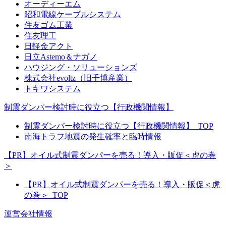
オーディーエム
昭和電線ケーブルシステム
住友ゴム工業
住友理工
日軽金アクト
日立Astemo＆ナガノ
ハウジング・ソリューションズ
株式会社evoltz（旧千博産業）
トキワシステム
制震ダンパー検討時に役立つ【行政機関情報】
制震ダンパー検討時に役立つ【行政機関情報】_TOP
南海トラフ地震の発生確率と臨時情報
【PR】オイル式制震ダンパーを売る！導入・販促＜虎の巻
＞
【PR】オイル式制震ダンパーを売る！導入・販促＜虎
の巻＞_TOP
運営会社情報