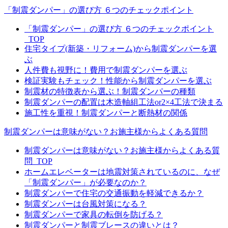
「制震ダンパー」の選び方 ６つのチェックポイント
「制震ダンパー」の選び方 ６つのチェックポイント
_TOP
住宅タイプ(新築・リフォーム)から制震ダンパーを選
ぶ
人件費も視野に！費用で制震ダンパーを選ぶ
検証実験もチェック！性能から制震ダンパーを選ぶ
制震材の特徴表から選ぶ！制震ダンパーの種類
制震ダンパーの配置は木造軸組工法or2×4工法で決まる
施工性を重視！制震ダンパーと断熱材の関係
制震ダンパーは意味がない？お施主様からよくある質問
制震ダンパーは意味がない？お施主様からよくある質
問_TOP
ホームエレベーターは地震対策されているのに、なぜ
「制震ダンパー」が必要なのか？
制震ダンパーで住宅の交通振動を軽減できるか？
制震ダンパーは台風対策になる？
制震ダンパーで家具の転倒を防げる？
制震ダンパーと制震ブレースの違いとは？