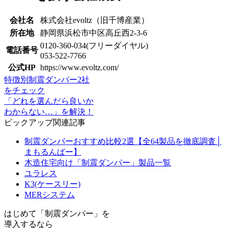
会社名
株式会社evoltz（旧千博産業）
所在地
静岡県浜松市中区高丘西2-3-6
0120-360-034(フリーダイヤル)
電話番号
053-522-7766
公式HP
https://www.evoltz.com/
特徴別制震ダンパー2社
をチェック
「どれを選んだら良いか
わからない…」を解決！
ピックアップ関連記事
制震ダンパーおすすめ比較2選【全64製品を徹底調査│
まもるんぱー】
木造住宅向け「制震ダンパー」製品一覧
ユラレス
K3(ケースリー)
MERシステム
はじめて「制震ダンパー」を
導入するなら