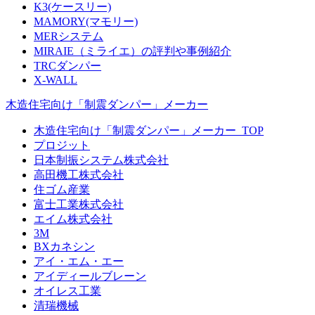
K3(ケースリー)
MAMORY(マモリー)
MERシステム
MIRAIE（ミライエ）の評判や事例紹介
TRCダンパー
X-WALL
木造住宅向け「制震ダンパー」メーカー
木造住宅向け「制震ダンパー」メーカー_TOP
プロジット
日本制振システム株式会社
高田機工株式会社
住ゴム産業
富士工業株式会社
エイム株式会社
3M
BXカネシン
アイ・エム・エー
アイディールブレーン
オイレス工業
清瑞機械