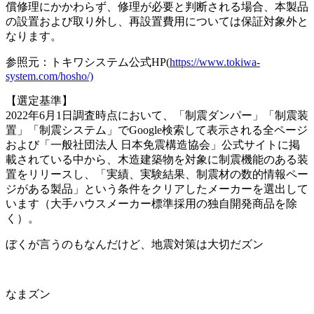
償修理にかかわらず、修理が必要と判断される場合、本製品
の設置および取り外し、再設置費用については保証対象外と
なります。
参照元：トキワシステム公式HP(
https://www.tokiwa-
system.com/hosho/)
【選定基準】
2022年6月1日調査時点において、「制震ダンパー」「制震装
置」「制震システム」でGoogle検索して表示される全ページ
および「一般社団法人 日本免震構造協会」公式サイトに掲
載されている中から、木造建築物を対象に制震機能のある装
置をリリースし、「実績、実験結果、制震材の数的情報ペー
ジがある製品」という条件をクリアしたメーカーを選出して
います（大手ハウスメーカー標準採用の独自開発商品を除
く）。
ぼくが言うのもなんだけど、地震対策は大切だズン
なまズン