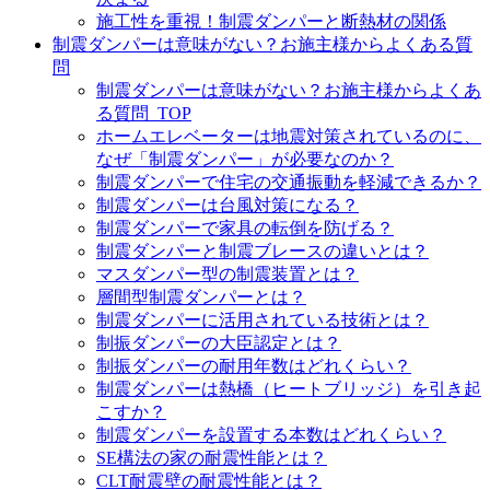
施工性を重視！制震ダンパーと断熱材の関係
制震ダンパーは意味がない？お施主様からよくある質
問
制震ダンパーは意味がない？お施主様からよくあ
る質問_TOP
ホームエレベーターは地震対策されているのに、
なぜ「制震ダンパー」が必要なのか？
制震ダンパーで住宅の交通振動を軽減できるか？
制震ダンパーは台風対策になる？
制震ダンパーで家具の転倒を防げる？
制震ダンパーと制震ブレースの違いとは？
マスダンパー型の制震装置とは？
層間型制震ダンパーとは？
制震ダンパーに活用されている技術とは？
制振ダンパーの大臣認定とは？
制振ダンパーの耐用年数はどれくらい？
制震ダンパーは熱橋（ヒートブリッジ）を引き起
こすか？
制震ダンパーを設置する本数はどれくらい？
SE構法の家の耐震性能とは？
CLT耐震壁の耐震性能とは？