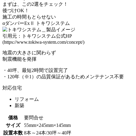
まずは、この2選をチェック！
後づけOK！
施工の時間もとらせない
αダンパーExⅡ
トキワシステム
引用元：トキワシステム公式HP
(https://www.tokiwa-system.com/concept/)
地震の大きさに関わらず
制震機能を発揮
・40坪、最短2時間で設置完了
・120年（※1）の品質保証があるためメンテナンス不要
対応住宅
リフォーム
新築
価格
要問合せ
サイズ
55mm×245mm×145mm
設置本数
8本～24本/30坪～40坪