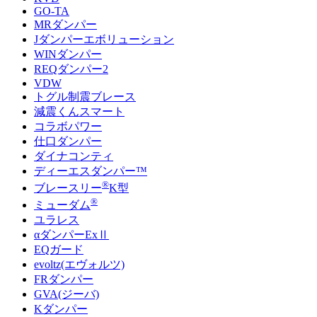
GO-TA
MRダンパー
Jダンパーエボリューション
WINダンパー
REQダンパー2
VDW
トグル制震ブレース
減震くんスマート
コラボパワー
仕口ダンパー
ダイナコンティ
ディーエスダンパー™
®
ブレースリー
K型
®
ミューダム
ユラレス
αダンパーExⅡ
EQガード
evoltz(エヴォルツ)
FRダンパー
GVA(ジーバ)
Kダンパー