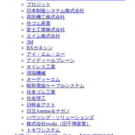
プロジット
日本制振システム株式会社
高田機工株式会社
住ゴム産業
富士工業株式会社
エイム株式会社
3M
BXカネシン
アイ・エム・エー
アイディールブレーン
オイレス工業
清瑞機械
オーディーエム
昭和電線ケーブルシステム
住友ゴム工業
住友理工
日軽金アクト
日立Astemo＆ナガノ
ハウジング・ソリューションズ
株式会社evoltz（旧千博産業）
トキワシステム