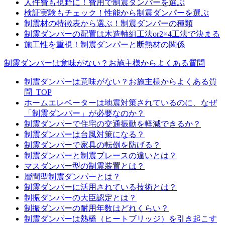
人件費も視野に！費用で制震ダンパーを選ぶ
検証実験もチェック！性能から制震ダンパーを選ぶ
制震材の特徴表から選ぶ！制震ダンパーの種類
制震ダンパーの配置は木造軸組工法or2×4工法で決まる
施工性を重視！制震ダンパーと断熱材の関係
制震ダンパーは意味がない？お施主様からよくある質問
制震ダンパーは意味がない？お施主様からよくある質
問_TOP
ホームエレベーターは地震対策されているのに、なぜ
「制震ダンパー」が必要なのか？
制震ダンパーで住宅の交通振動を軽減できるか？
制震ダンパーは台風対策になる？
制震ダンパーで家具の転倒を防げる？
制震ダンパーと制震ブレースの違いとは？
マスダンパー型の制震装置とは？
層間型制震ダンパーとは？
制震ダンパーに活用されている技術とは？
制振ダンパーの大臣認定とは？
制振ダンパーの耐用年数はどれくらい？
制震ダンパーは熱橋（ヒートブリッジ）を引き起こす