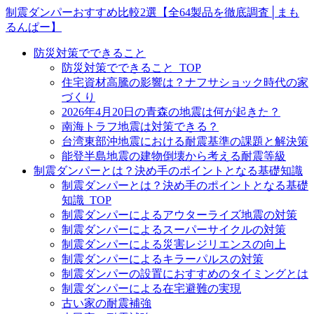
制震ダンパーおすすめ比較2選【全64製品を徹底調査│まも
るんぱー】
防災対策でできること
防災対策でできること_TOP
住宅資材高騰の影響は？ナフサショック時代の家
づくり
2026年4月20日の青森の地震は何が起きた？
南海トラフ地震は対策できる？
台湾東部沖地震における耐震基準の課題と解決策
能登半島地震の建物倒壊から考える耐震等級
制震ダンパーとは？決め手のポイントとなる基礎知識
制震ダンパーとは？決め手のポイントとなる基礎
知識_TOP
制震ダンパーによるアウターライズ地震の対策
制震ダンパーによるスーパーサイクルの対策
制震ダンパーによる災害レジリエンスの向上
制震ダンパーによるキラーパルスの対策
制震ダンパーの設置におすすめのタイミングとは
制震ダンパーによる在宅避難の実現
古い家の耐震補強