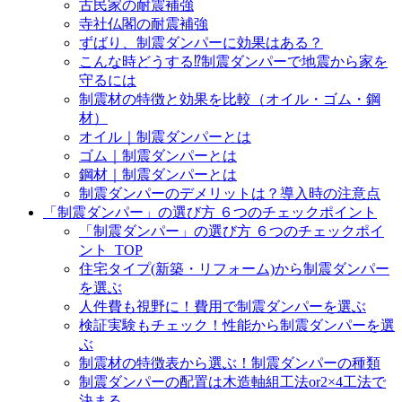
古民家の耐震補強
寺社仏閣の耐震補強
ずばり、制震ダンパーに効果はある？
こんな時どうする⁉制震ダンパーで地震から家を
守るには
制震材の特徴と効果を比較（オイル・ゴム・鋼
材）
オイル｜制震ダンパーとは
ゴム｜制震ダンパーとは
鋼材｜制震ダンパーとは
制震ダンパーのデメリットは？導入時の注意点
「制震ダンパー」の選び方 ６つのチェックポイント
「制震ダンパー」の選び方 ６つのチェックポイ
ント_TOP
住宅タイプ(新築・リフォーム)から制震ダンパー
を選ぶ
人件費も視野に！費用で制震ダンパーを選ぶ
検証実験もチェック！性能から制震ダンパーを選
ぶ
制震材の特徴表から選ぶ！制震ダンパーの種類
制震ダンパーの配置は木造軸組工法or2×4工法で
決まる