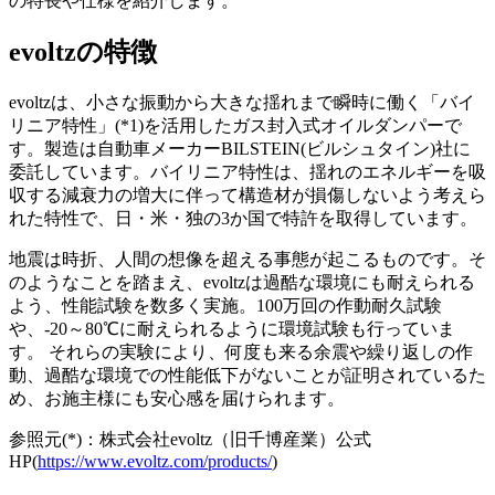
の特長や仕様を紹介します。
evoltzの特徴
evoltzは、小さな振動から大きな揺れまで瞬時に働く
「バイ
リニア特性」(*1)を活用したガス封入式オイルダンパー
で
す。製造は自動車メーカーBILSTEIN(ビルシュタイン)社に
委託しています。バイリニア特性は、
揺れのエネルギーを吸
収する減衰力の増大に伴って構造材が損傷しないよう考えら
れた特性
で、日・米・独の3か国で特許を取得しています。
地震は時折、人間の想像を超える事態が起こるものです。そ
のようなことを踏まえ、evoltzは過酷な環境にも耐えられる
よう、性能試験を数多く実施。100万回の作動耐久試験
や、-20～80℃に耐えられるように環境試験も行っていま
す。 それらの実験により、何度も来る余震や繰り返しの作
動、過酷な環境での性能低下がないことが証明されているた
め、お施主様にも安心感を届けられます。
参照元(*)：株式会社evoltz（旧千博産業）公式
HP(
https://www.evoltz.com/products/
)