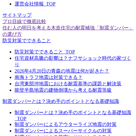
運営会社情報_TOP
サイトマップ
プロ目線で徹底比較
住む人の明日を考える木造住宅の耐震補強「制震ダンパー」
の選び方
防災対策でできること
防災対策でできること_TOP
住宅資材高騰の影響は？ナフサショック時代の家づく
り
2026年4月20日の青森の地震は何が起きた？
南海トラフ地震は対策できる？
台湾東部沖地震における耐震基準の課題と解決策
能登半島地震の建物倒壊から考える耐震等級
制震ダンパーとは？決め手のポイントとなる基礎知識
制震ダンパーとは？決め手のポイントとなる基礎知識
_TOP
制震ダンパーによるアウターライズ地震の対策
制震ダンパーによるスーパーサイクルの対策