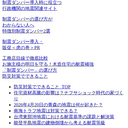
制震ダンパー導入時に役立つ
行政機関の地震関連サイト
制震ダンパーの選び方が
わからない人へ
特徴別制震ダンパー
2選
制震ダンパー導入・
販促＜虎の巻＞PR
工務店目線で徹底比較
お施主様の明日を守る！木造住宅の耐震補強
「制震ダンパー」の選び方
防災対策でできること
防災対策でできること_TOP
住宅資材高騰の影響は？ナフサショック時代の家づく
り
2026年4月20日の青森の地震は何が起きた？
南海トラフ地震は対策できる？
台湾東部沖地震における耐震基準の課題と解決策
能登半島地震の建物倒壊から考える耐震等級