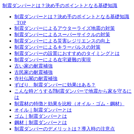
制震ダンパーとは？決め手のポイントとなる基礎知識
制震ダンパーとは？決め手のポイントとなる基礎知識
_TOP
制震ダンパーによるアウターライズ地震の対策
制震ダンパーによるスーパーサイクルの対策
制震ダンパーによる災害レジリエンスの向上
制震ダンパーによるキラーパルスの対策
制震ダンパーの設置におすすめのタイミングとは
制震ダンパーによる在宅避難の実現
古い家の耐震補強
古民家の耐震補強
寺社仏閣の耐震補強
ずばり、制震ダンパーに効果はある？
こんな時どうする⁉制震ダンパーで地震から家を守るに
は
制震材の特徴と効果を比較（オイル・ゴム・鋼材）
オイル｜制震ダンパーとは
ゴム｜制震ダンパーとは
鋼材｜制震ダンパーとは
制震ダンパーのデメリットは？導入時の注意点