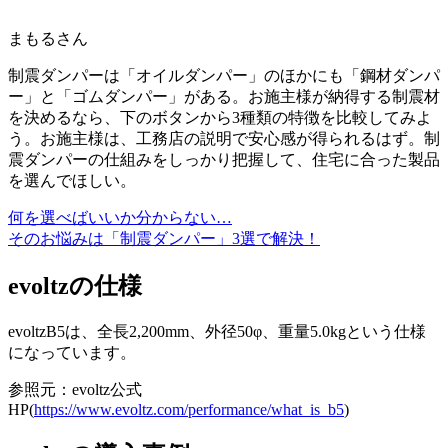
まもるさん
制震ダンパーは「オイルダンパー」のほかにも「鋼材ダンパ
ー」と「ゴムダンパー」がある。お施主様が納得する制震材
を決めるなら、下のボタンから3種類の特徴を比較してみよ
う。お施主様は、工務店の説明で安心感が得られるはず。制
震ダンパーの仕組みをしっかり把握して、住宅に合った製品
を選んでほしい。
何を選べばいいか分からない…
そのお悩みは「制震ダンパー」3選で解決！
evoltzの仕様
evoltzB5は、全長2,200mm、外径50φ、重量5.0kgという仕様
になっています。
参照元：evoltz公式
HP(
https://www.evoltz.com/performance/what_is_b5
)