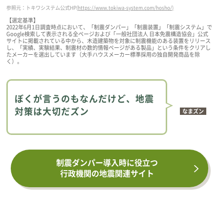
参照元：トキワシステム公式HP(
https://www.tokiwa-system.com/hosho/)
【選定基準】
2022年6月1日調査時点において、「制震ダンパー」「制震装置」「制震システム」で
Google検索して表示される全ページおよび「一般社団法人 日本免震構造協会」公式
サイトに掲載されている中から、木造建築物を対象に制震機能のある装置をリリース
し、「実績、実験結果、制震材の数的情報ページがある製品」という条件をクリアし
たメーカーを選出しています（大手ハウスメーカー標準採用の独自開発商品を除
く）。
ぼくが言うのもなんだけど、地震
対策は大切だズン
なまズン
制震ダンパー導入時に役立つ
行政機関の地震関連サイト