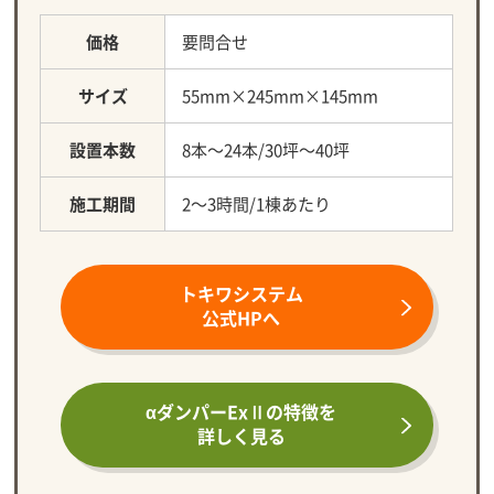
価格
要問合せ
サイズ
55mm×245mm×145mm
設置本数
8本～24本/30坪～40坪
施工期間
2～3時間/1棟あたり
トキワシステム
公式HPへ
αダンパーExⅡの
特徴を
詳しく見る