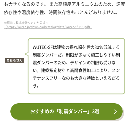
も大きくなるのです。 また高純度アルミニウムのため、速度
依存性や温度依存性、時間依存性もほとんどありません。
参照元：株式会社タカミヤ公式HP
（https://wutec.jp/download/catalog/data/wutec-sf_BB.pdf）
WUTEC-SFは建物の揺れ幅を最大80％低減する
制震ダンパーだ。制限が少なく施工しやすい制
まもるさん
震ダンパーのため、デザインの制限も受けな
い。建築指定材料と高耐食性加工により、メン
テナンスフリーなのも大きな特徴といえるだろ
う。
おすすめの「制震ダンパー」3選