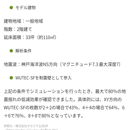
モデル建物
建物地域：一般地域
階数：2階建て
延床面積：33坪（約110㎡）
解析条件
地震波：神戸海洋波NS方向（マグニチュード7.3 最大深度7）
WUTEC-SFを制震壁として参入
上記の条件でシミュレーションを行ったとき、最大で80％の地
震揺れの低減効果が確認できました。具体的には、XY方向の
WUTEC-SFの枚数が2＋2の場合で43％、4＋4の場合で64％、6
＋6で76％、8＋8で80％となっています。
参照元：株式会社タカミヤ公式HP
（https://wutec.jp/wutec-sf/effect.php）