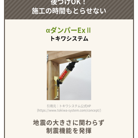
後づけOK！
施工の時間もとらせない
αダンパーExⅡ
トキワシステム
引用元：トキワシステム公式HP
(https://www.tokiwa-system.com/concept/)
地震の大きさに関わらず
制震機能を発揮