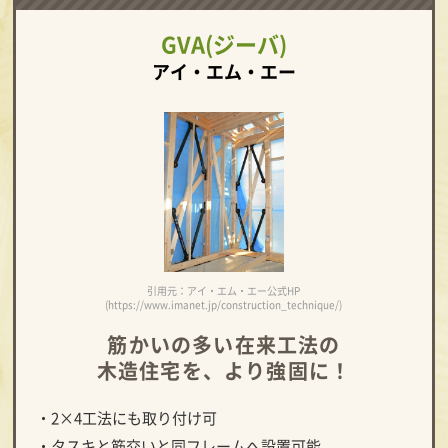
GVA(ジーバ)
アイ・エム・エー
引用元：アイ・エム・エー公式HP
(https://www.imanet.jp/construction_technique/)
筋かいの多い在来工法の
木造住宅を、より強固に！
・2×4工法にも取り付け可
・タスキと筋交いと同フレームへ設置可能