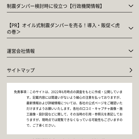
制震ダンパー検討時に役立つ【行政機関情報】
【PR】オイル式制震ダンパーを売る！導入・販促＜虎
の巻＞
運営会社情報
サイトマップ
免責事項：
このサイトは、2022年6月時点の調査をもとに作成・公開していま
す。記載内容には間違いがないよう細心の注意を払っておりますが、
最新情報および詳細情報については、各社の公式ページをご確認いた
だけますようお願いいたします。各社の口コミ・キャプチャ画像・施
工画像・設計図などに関して、その当時の引用・参照元を表記してお
りますが、現時点では閲覧できなくなっている可能性もございますの
で、ご了承ください。