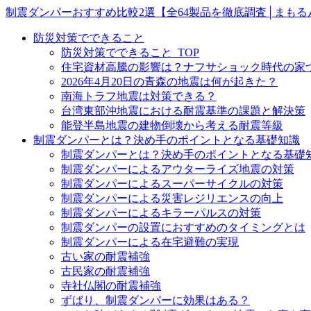
制震ダンパーおすすめ比較2選【全64製品を徹底調査│まもる
防災対策でできること
防災対策でできること_TOP
住宅資材高騰の影響は？ナフサショック時代の家
2026年4月20日の青森の地震は何が起きた？
南海トラフ地震は対策できる？
台湾東部沖地震における耐震基準の課題と解決策
能登半島地震の建物倒壊から考える耐震等級
制震ダンパーとは？決め手のポイントとなる基礎知識
制震ダンパーとは？決め手のポイントとなる基礎知
制震ダンパーによるアウターライズ地震の対策
制震ダンパーによるスーパーサイクルの対策
制震ダンパーによる災害レジリエンスの向上
制震ダンパーによるキラーパルスの対策
制震ダンパーの設置におすすめのタイミングとは
制震ダンパーによる在宅避難の実現
古い家の耐震補強
古民家の耐震補強
寺社仏閣の耐震補強
ずばり、制震ダンパーに効果はある？