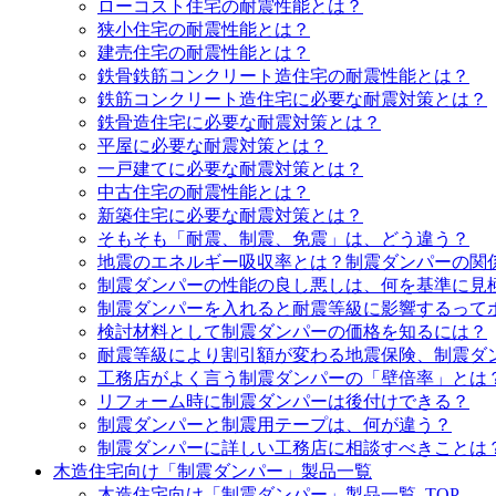
ローコスト住宅の耐震性能とは？
狭小住宅の耐震性能とは？
建売住宅の耐震性能とは？
鉄骨鉄筋コンクリート造住宅の耐震性能とは？
鉄筋コンクリート造住宅に必要な耐震対策とは？
鉄骨造住宅に必要な耐震対策とは？
平屋に必要な耐震対策とは？
一戸建てに必要な耐震対策とは？
中古住宅の耐震性能とは？
新築住宅に必要な耐震対策とは？
そもそも「耐震、制震、免震」は、どう違う？
地震のエネルギー吸収率とは？制震ダンパーの関
制震ダンパーの性能の良し悪しは、何を基準に見
制震ダンパーを入れると耐震等級に影響するって
検討材料として制震ダンパーの価格を知るには？
耐震等級により割引額が変わる地震保険、制震ダ
工務店がよく言う制震ダンパーの「壁倍率」とは
リフォーム時に制震ダンパーは後付けできる？
制震ダンパーと制震用テープは、何が違う？
制震ダンパーに詳しい工務店に相談すべきことは
木造住宅向け「制震ダンパー」製品一覧
木造住宅向け「制震ダンパー」製品一覧_TOP