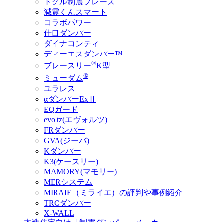
トグル制震ブレース
減震くんスマート
コラボパワー
仕口ダンパー
ダイナコンティ
ディーエスダンパー™
®
ブレースリー
K型
®
ミューダム
ユラレス
αダンパーExⅡ
EQガード
evoltz(エヴォルツ)
FRダンパー
GVA(ジーバ)
Kダンパー
K3(ケースリー)
MAMORY(マモリー)
MERシステム
MIRAIE（ミライエ）の評判や事例紹介
TRCダンパー
X-WALL