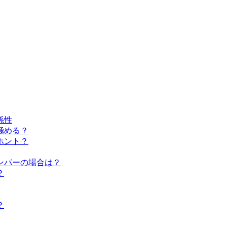
係性
極める？
ホント？
ンパーの場合は？
？
？