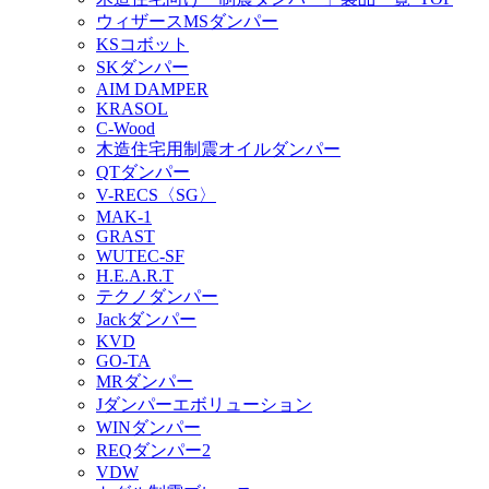
ウィザースMSダンパー
KSコボット
SKダンパー
AIM DAMPER
KRASOL
C-Wood
木造住宅用制震オイルダンパー
QTダンパー
V-RECS〈SG〉
MAK-1
GRAST
WUTEC-SF
H.E.A.R.T
テクノダンパー
Jackダンパー
KVD
GO-TA
MRダンパー
Jダンパーエボリューション
WINダンパー
REQダンパー2
VDW