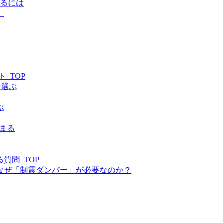
守るには
）
_TOP
を選ぶ
ぶ
決まる
質問_TOP
なぜ「制震ダンパー」が必要なのか？