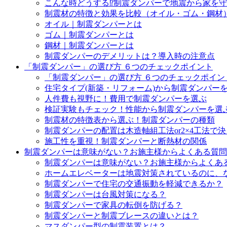
こんな時どうする⁉制震ダンパーで地震から家を
制震材の特徴と効果を比較（オイル・ゴム・鋼材
オイル｜制震ダンパーとは
ゴム｜制震ダンパーとは
鋼材｜制震ダンパーとは
制震ダンパーのデメリットは？導入時の注意点
「制震ダンパー」の選び方 ６つのチェックポイント
「制震ダンパー」の選び方 ６つのチェックポイント
住宅タイプ(新築・リフォーム)から制震ダンパー
人件費も視野に！費用で制震ダンパーを選ぶ
検証実験もチェック！性能から制震ダンパーを選
制震材の特徴表から選ぶ！制震ダンパーの種類
制震ダンパーの配置は木造軸組工法or2×4工法で
施工性を重視！制震ダンパーと断熱材の関係
制震ダンパーは意味がない？お施主様からよくある質問
制震ダンパーは意味がない？お施主様からよくある
ホームエレベーターは地震対策されているのに、
制震ダンパーで住宅の交通振動を軽減できるか？
制震ダンパーは台風対策になる？
制震ダンパーで家具の転倒を防げる？
制震ダンパーと制震ブレースの違いとは？
マスダンパー型の制震装置とは？