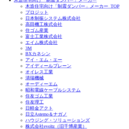
木造住宅向け「制震ダンパー」メーカー
木造住宅向け「制震ダンパー」メーカー_TOP
プロジット
日本制振システム株式会社
高田機工株式会社
住ゴム産業
富士工業株式会社
エイム株式会社
3M
BXカネシン
アイ・エム・エー
アイディールブレーン
オイレス工業
清瑞機械
オーディーエム
昭和電線ケーブルシステム
住友ゴム工業
住友理工
日軽金アクト
日立Astemo＆ナガノ
ハウジング・ソリューションズ
株式会社evoltz（旧千博産業）