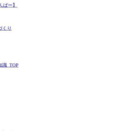
んぱー】
づくり
識_TOP