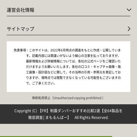
運営会社情報
サイトマップ
免責事項：
このサイトは、2022年6月時点の調査をもとに作成・公開していま
す。記載内容には間違いがないよう細心の注意を払っておりますが、
最新情報および詳細情報については、各社の公式ページをご確認いた
だけますようお願いいたします。各社の口コミ・キャプチャ画像・施
工画像・設計図などに関して、その当時の引用・参照元を表記してお
りますが、現時点では閲覧できなくなっている可能性もございますの
で、ご了承ください。
無断転用禁止（Unauthorized copying prohibited.）
Copyright (C)
制震ダンパーおすすめ比較2選【全64製品を
徹底調査│まもるんぱー】
All Rights Reserved.