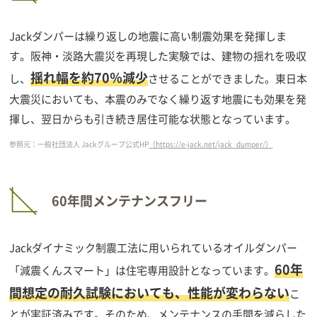
Jackダンパーは繰り返しの地震に高い制震効果を発揮しま
す。阪神・淡路大震災を再現した実験では、建物の揺れを吸収
揺れ幅を約70％減少
し、
させることができました。東日本
大震災においても、本震のみでなく繰り返す地震にも効果を発
揮し、翌日からも引き続き居住可能な状態となっています。
参照元：一般社団法人 Jackグループ公式HP
（https://e-jack.net/jack_dumper/）
60年間メンテナンスフリー
Jackダイナミック制震工法に用いられているオイルダンパー
60年
「減震くんスマート」は住宅専用設計となっています。
間想定の耐久試験においても、性能が変わらない
こ
とが実証済みです。そのため、メンテナンスの手間を減らした