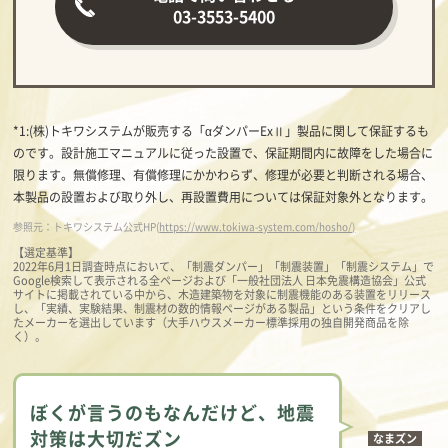
03-3553-5400
*1:(株)トキワシステムが販売する「αダンパーExⅡ」製品に関して保証するも
のです。設計施工マニュアルに従った設置で、保証期間内に故障をした場合に
限ります。無償修理、有償修理にかかわらず、修理が必要と判断される場合、
本製品の設置および取り外し、再設置費用については保証対象外となります。
参照元：トキワシステム公式HP(
https://www.tokiwa-system.com/hosho/)
【選定基準】
2022年6月1日調査時点において、「制震ダンパー」「制震装置」「制震システム」で
Google検索して表示される全ページおよび「一般社団法人 日本免震構造協会」公式
サイトに掲載されている中から、木造建築物を対象に制震機能のある装置をリリース
し、「実績、実験結果、制震材の数的情報ページがある製品」という条件をクリアし
たメーカーを選出しています（大手ハウスメーカー標準採用の独自開発商品を除
く）。
ぼくが言うのもなんだけど、地震
対策は大切だズン
なまズン