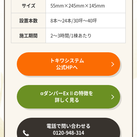
サイズ
55mm×245mm×145mm
設置本数
8本～24本/30坪～40坪
施工期間
2～3時間/1棟あたり
トキワシステム
公式HPへ
αダンパーExⅡの
特徴を
詳しく見る
電話で問い合わせる
0120-948-314