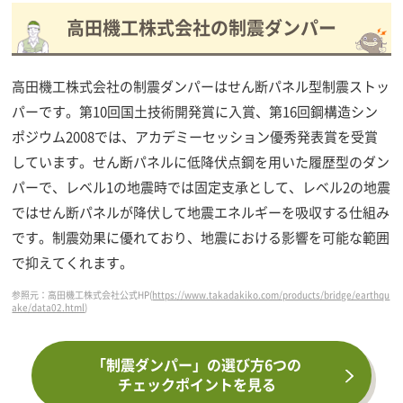
高田機工株式会社の制震ダンパー
高田機工株式会社の制震ダンパーはせん断パネル型制震ストッ
パーです。第10回国土技術開発賞に入賞、第16回鋼構造シン
ポジウム2008では、アカデミーセッション優秀発表賞を受賞
しています。せん断パネルに低降伏点鋼を用いた履歴型のダン
パーで、レベル1の地震時では固定支承として、レベル2の地震
ではせん断パネルが降伏して地震エネルギーを吸収する仕組み
です。制震効果に優れており、地震における影響を可能な範囲
で抑えてくれます。
参照元：高田機工株式会社公式HP(
https://www.takadakiko.com/products/bridge/earthqu
ake/data02.html
)
「制震ダンパー」の選び方6つの
チェックポイントを見る