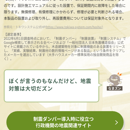
のです。設計施工マニュアルに従った設置で、保証期間内に故障をした場合に
限ります。無償修理、有償修理にかかわらず、修理が必要と判断される場合、
本製品の設置および取り外し、再設置費用については保証対象外となります。
参照元：トキワシステム公式HP(
https://www.tokiwa-system.com/hosho/)
【選定基準】
2022年6月1日調査時点において、「制震ダンパー」「制震装置」「制震システム」で
Google検索して表示される全ページおよび「一般社団法人 日本免震構造協会」公式
サイトに掲載されている中から、木造建築物を対象に制震機能のある装置をリリース
し、「実績、実験結果、制震材の数的情報ページがある製品」という条件をクリアし
たメーカーを選出しています（大手ハウスメーカー標準採用の独自開発商品を除
く）。
ぼくが言うのもなんだけど、地震
対策は大切だズン
なまズン
制震ダンパー導入時に役立つ
行政機関の地震関連サイト