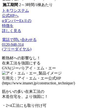
施工期間
2～3時間/1棟あたり
トキワシステム
公式HPへ
αダンパーExⅡの
特徴を
詳しく見る
電話で問い合わせる
0120-948-314
(フリーダイヤル)
断熱材への影響なし！
在来工法を強固にする
GVA(ジーバ)
アイ・エム・エー
引用元：アイ・エム・エー公式HP
(https://www.imanet.jp/construction_technique/)
筋かいの多い在来工法の
木造住宅を、より強固に！
・2×4工法にも取り付け可