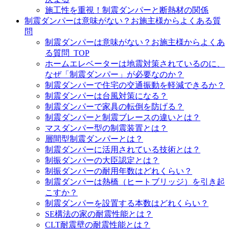
施工性を重視！制震ダンパーと断熱材の関係
制震ダンパーは意味がない？お施主様からよくある質
問
制震ダンパーは意味がない？お施主様からよくあ
る質問_TOP
ホームエレベーターは地震対策されているのに、
なぜ「制震ダンパー」が必要なのか？
制震ダンパーで住宅の交通振動を軽減できるか？
制震ダンパーは台風対策になる？
制震ダンパーで家具の転倒を防げる？
制震ダンパーと制震ブレースの違いとは？
マスダンパー型の制震装置とは？
層間型制震ダンパーとは？
制震ダンパーに活用されている技術とは？
制振ダンパーの大臣認定とは？
制振ダンパーの耐用年数はどれくらい？
制震ダンパーは熱橋（ヒートブリッジ）を引き起
こすか？
制震ダンパーを設置する本数はどれくらい？
SE構法の家の耐震性能とは？
CLT耐震壁の耐震性能とは？