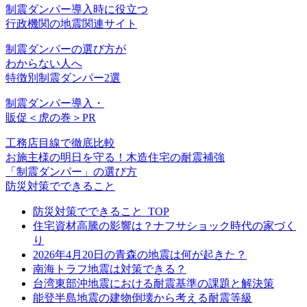
制震ダンパー導入時に役立つ
行政機関の地震関連サイト
制震ダンパーの選び方が
わからない人へ
特徴別制震ダンパー
2選
制震ダンパー導入・
販促＜虎の巻＞PR
工務店目線で徹底比較
お施主様の明日を守る！木造住宅の耐震補強
「制震ダンパー」の選び方
防災対策でできること
防災対策でできること_TOP
住宅資材高騰の影響は？ナフサショック時代の家づく
り
2026年4月20日の青森の地震は何が起きた？
南海トラフ地震は対策できる？
台湾東部沖地震における耐震基準の課題と解決策
能登半島地震の建物倒壊から考える耐震等級