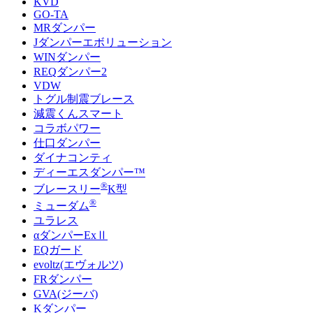
KVD
GO-TA
MRダンパー
Jダンパーエボリューション
WINダンパー
REQダンパー2
VDW
トグル制震ブレース
減震くんスマート
コラボパワー
仕口ダンパー
ダイナコンティ
ディーエスダンパー™
®
ブレースリー
K型
®
ミューダム
ユラレス
αダンパーExⅡ
EQガード
evoltz(エヴォルツ)
FRダンパー
GVA(ジーバ)
Kダンパー