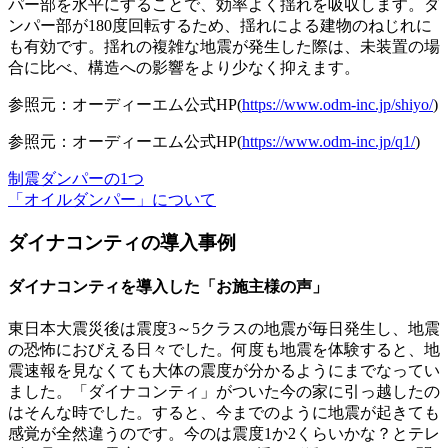
パー部を水平にすることで、効率よく揺れを吸収
します。ダ
ンパー部が180度回転するため、揺れによる建物のねじれに
も有効です。揺れの複雑な地震が発生した際は、未装置の場
合に比べ、構造への影響をより少なく抑えます。
参照元：オーディーエム公式HP(
https://www.odm-inc.jp/shiyo/
)
参照元：オーディーエム公式HP(
https://www.odm-inc.jp/q1/
)
制震ダンパーの1つ
「オイルダンパー」について
ダイナコンティの導入事例
ダイナコンティを導入した「お施主様の声」
東日本大震災後は震度3～5クラスの地震が毎日発生し、地震
の恐怖におびえる日々でした。何度も地震を体験すると、地
震速報を見なくても大体の震度が分かるようにまでなってい
ました。「ダイナコンティ」がついた今の家に引っ越したの
はそんな時でした。すると、今までのように地震が起きても
感覚が全然違うのです。今のは震度1か2くらいかな？とテレ