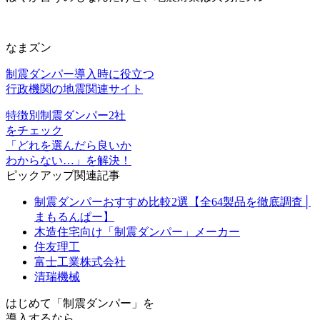
なまズン
制震ダンパー導入時に役立つ
行政機関の地震関連サイト
特徴別制震ダンパー2社
をチェック
「どれを選んだら良いか
わからない…」を解決！
ピックアップ関連記事
制震ダンパーおすすめ比較2選【全64製品を徹底調査│
まもるんぱー】
木造住宅向け「制震ダンパー」メーカー
住友理工
富士工業株式会社
清瑞機械
はじめて「制震ダンパー」を
導入するなら