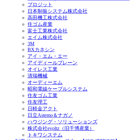
プロジット
日本制振システム株式会社
高田機工株式会社
住ゴム産業
富士工業株式会社
エイム株式会社
3M
BXカネシン
アイ・エム・エー
アイディールブレーン
オイレス工業
清瑞機械
オーディーエム
昭和電線ケーブルシステム
住友ゴム工業
住友理工
日軽金アクト
日立Astemo＆ナガノ
ハウジング・ソリューションズ
株式会社evoltz（旧千博産業）
トキワシステム