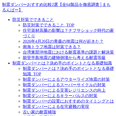
制震ダンパーおすすめ比較2選【全64製品を徹底調査│まも
るんぱー】
防災対策でできること
防災対策でできること_TOP
住宅資材高騰の影響は？ナフサショック時代の家
づくり
2026年4月20日の青森の地震は何が起きた？
南海トラフ地震は対策できる？
台湾東部沖地震における耐震基準の課題と解決策
能登半島地震の建物倒壊から考える耐震等級
制震ダンパーとは？決め手のポイントとなる基礎知識
制震ダンパーとは？決め手のポイントとなる基礎
知識_TOP
制震ダンパーによるアウターライズ地震の対策
制震ダンパーによるスーパーサイクルの対策
制震ダンパーによる災害レジリエンスの向上
制震ダンパーによるキラーパルスの対策
制震ダンパーの設置におすすめのタイミングとは
制震ダンパーによる在宅避難の実現
古い家の耐震補強