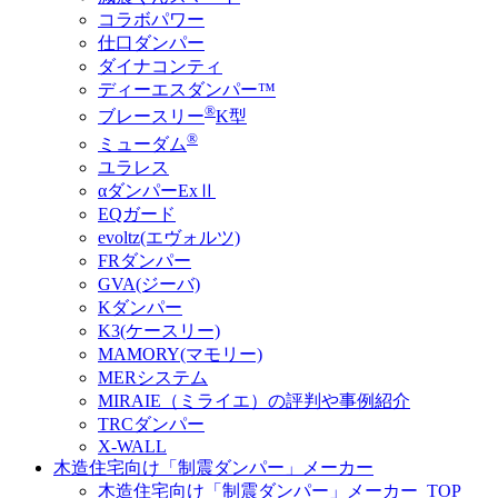
コラボパワー
仕口ダンパー
ダイナコンティ
ディーエスダンパー™
®
ブレースリー
K型
®
ミューダム
ユラレス
αダンパーExⅡ
EQガード
evoltz(エヴォルツ)
FRダンパー
GVA(ジーバ)
Kダンパー
K3(ケースリー)
MAMORY(マモリー)
MERシステム
MIRAIE（ミライエ）の評判や事例紹介
TRCダンパー
X-WALL
木造住宅向け「制震ダンパー」メーカー
木造住宅向け「制震ダンパー」メーカー_TOP