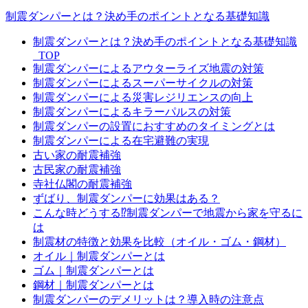
制震ダンパーとは？決め手のポイントとなる基礎知識
制震ダンパーとは？決め手のポイントとなる基礎知識
_TOP
制震ダンパーによるアウターライズ地震の対策
制震ダンパーによるスーパーサイクルの対策
制震ダンパーによる災害レジリエンスの向上
制震ダンパーによるキラーパルスの対策
制震ダンパーの設置におすすめのタイミングとは
制震ダンパーによる在宅避難の実現
古い家の耐震補強
古民家の耐震補強
寺社仏閣の耐震補強
ずばり、制震ダンパーに効果はある？
こんな時どうする⁉制震ダンパーで地震から家を守るに
は
制震材の特徴と効果を比較（オイル・ゴム・鋼材）
オイル｜制震ダンパーとは
ゴム｜制震ダンパーとは
鋼材｜制震ダンパーとは
制震ダンパーのデメリットは？導入時の注意点