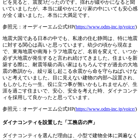
ビを見ると、震度3だったのです。揺れが緩やかになると聞
いていましたが、本当に緩やかになり家の中にいても安心感
が全く違いました。本当に大満足です。
参照元：オーディーエム公式HP(
https://www.odm-inc.jp/voice/
)
地震大国である日本の中でも、私達の住む静岡は、特に地震
に対する関心は高いと思っています。幼少の頃から現在ま
で、東海地震や南海トラフ地震など、名前を変えて、いつか
必ず大地震が発生すると言われ続けてきました。住まいを新
築する際に、耐震等級の高い家はもちろんですが過去の大地
震の教訓から、繰り返し起こる余震から命を守らねばいけな
いと考えていました。目に見えない建物の内部へ設置され、
もしかしたら一生、役に立つ事が無いかもしれませんが、生
涯を過ごす住まいで、安心、安全を考えた時、ダイナコンテ
ィを採用して良かったと思っています。
参照元：オーディーエム公式HP(
https://www.odm-inc.jp/voice/
)
ダイナコンティを設置した「工務店の声」
ダイナコンティを選んだ理由は、小型で建物全体に満遍なく