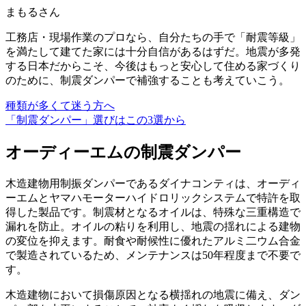
まもるさん
工務店・現場作業のプロなら、自分たちの手で「耐震等級」
を満たして建てた家には十分自信があるはずだ。地震が多発
する日本だからこそ、今後はもっと安心して住める家づくり
のために、制震ダンパーで補強することも考えていこう。
種類が多くて迷う方へ
「制震ダンパー」選びはこの3選から
オーディーエムの制震ダンパー
木造建物用制振ダンパーであるダイナコンティは、
オーディ
ーエムとヤマハモーターハイドロリックシステムで特許を取
得
した製品です。制震材となるオイルは、特殊な三重構造で
漏れを防止。オイルの粘りを利用し、地震の揺れによる建物
の変位を抑えます。耐食や耐候性に優れたアルミ二ウム合金
で製造されているため、メンテナンスは50年程度まで不要で
す。
木造建物において損傷原因となる横揺れの地震に備え、
ダン