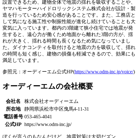
設置できるため、建物全体で地震の揺れを吸収することや、
ヤマハモーターハイドロリックシステム株式会社が設計・製
造を行っているため安心感があることです。また、工務店と
して気になる施工性や制振性能が進化し続けていることも大
変気に入っています。都内の3階建て狭小住宅では地震が発
生すると、遠心力が働くため地面から離れた3階の方が、揺
れが大きく、揺れる時間も長くなるため気になっていまし
た。ダイナコンティを取付けると地震の力を吸収して、揺れ
の時間も短く感じ、建物の損傷も軽減できるので、効果にも
満足しています。
参照元：オーディーエム公式HP(
https://www.odm-inc.jp/voice/
)
オーディーエムの会社概要
会社名
株式会社オーディーエム
所在地
静岡県浜松市中区曳馬4-11-31
電話番号
053-465-4041
公式HP
https://www.odm-inc.jp/
ぼくが言うのもなんだけど、地震対策は大切だズン