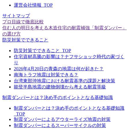
運営会社情報_TOP
サイトマップ
プロ目線で徹底比較
住む人の明日を考える木造住宅の耐震補強「制震ダンパー」
の選び方
防災対策でできること
防災対策でできること_TOP
住宅資材高騰の影響は？ナフサショック時代の家づく
り
2026年4月20日の青森の地震は何が起きた？
南海トラフ地震は対策できる？
台湾東部沖地震における耐震基準の課題と解決策
能登半島地震の建物倒壊から考える耐震等級
制震ダンパーとは？決め手のポイントとなる基礎知識
制震ダンパーとは？決め手のポイントとなる基礎知識
_TOP
制震ダンパーによるアウターライズ地震の対策
制震ダンパーによるスーパーサイクルの対策