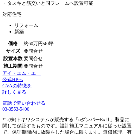
・タスキと筋交いと同フレームへ設置可能
対応住宅
リフォーム
新築
価格
約60万円/40坪
サイズ
要問合せ
設置本数
要問合せ
施工期間
要問合せ
アイ・エム・エー
公式HPへ
GVAの特徴を
詳しく見る
電話で問い合わせる
03-3553-5400
*1:(株)トキワシステムが販売する「αダンパーExⅡ」製品に
関して保証するものです。設計施工マニュアルに従った設置
で、保証期間内に故障をした場合に限ります。無償修理、有