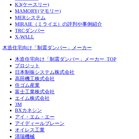
K3(ケースリー)
MAMORY(マモリー)
MERシステム
MIRAIE（ミライエ）の評判や事例紹介
TRCダンパー
X-WALL
木造住宅向け「制震ダンパー」メーカー
木造住宅向け「制震ダンパー」メーカー_TOP
プロジット
日本制振システム株式会社
高田機工株式会社
住ゴム産業
富士工業株式会社
エイム株式会社
3M
BXカネシン
アイ・エム・エー
アイディールブレーン
オイレス工業
清瑞機械