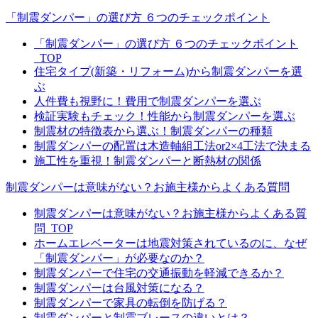
「制震ダンパー」の選び方 ６つのチェックポイント
「制震ダンパー」の選び方 ６つのチェックポイント
_TOP
住宅タイプ(新築・リフォーム)から制震ダンパーを選
ぶ
人件費も視野に！費用で制震ダンパーを選ぶ
検証実験もチェック！性能から制震ダンパーを選ぶ
制震材の特徴表から選ぶ！制震ダンパーの種類
制震ダンパーの配置は木造軸組工法or2×4工法で決まる
施工性を重視！制震ダンパーと断熱材の関係
制震ダンパーは意味がない？お施主様からよくある質問
制震ダンパーは意味がない？お施主様からよくある質
問_TOP
ホームエレベーターは地震対策されているのに、なぜ
「制震ダンパー」が必要なのか？
制震ダンパーで住宅の交通振動を軽減できるか？
制震ダンパーは台風対策になる？
制震ダンパーで家具の転倒を防げる？
制震ダンパーと制震ブレースの違いとは？