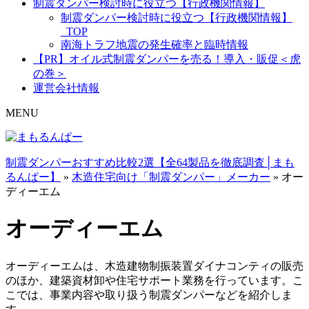
制震ダンパー検討時に役立つ【行政機関情報】
制震ダンパー検討時に役立つ【行政機関情報】
_TOP
南海トラフ地震の発生確率と臨時情報
【PR】オイル式制震ダンパーを売る！導入・販促＜虎
の巻＞
運営会社情報
MENU
制震ダンパーおすすめ比較2選【全64製品を徹底調査│まも
るんぱー】
»
木造住宅向け「制震ダンパー」メーカー
»
オー
ディーエム
オーディーエム
オーディーエムは、木造建物制振装置ダイナコンティの販売
のほか、建築資材卸や住宅サポート業務を行っています。こ
こでは、事業内容や取り扱う制震ダンパーなどを紹介しま