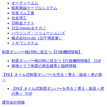
オーディーエム
昭和電線ケーブルシステム
住友ゴム工業
住友理工
日軽金アクト
日立Astemo＆ナガノ
ハウジング・ソリューションズ
株式会社evoltz（旧千博産業）
トキワシステム
制震ダンパー検討時に役立つ【行政機関情報】
制震ダンパー検討時に役立つ【行政機関情報】_TOP
南海トラフ地震の発生確率と臨時情報
【PR】オイル式制震ダンパーを売る！導入・販促＜虎の巻
＞
【PR】オイル式制震ダンパーを売る！導入・販促＜虎
の巻＞_TOP
運営会社情報