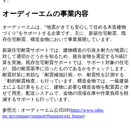
す。
オーディーエムの事業内容
オーディーエムは、“地震がきても安心して住める木造建物
づくり”をサポートする企業です。主に、
新築住宅耐震、既
存住宅耐震、構造金物において事業展開
しています。
新築住宅耐震サポートでは、建物構造の引抜き耐力が地震に
対して適切かどうかを知るため、接合金物を選定するN値計
算を実施。既存住宅耐震サポートでは、サポート対象の住宅
が、国の耐震基準に沿ったものであるかをチェックします。
耐震対策に有効な「耐震補強計画」や、耐震性を計測する
「動的耐震検査」も行っています。構造金物では、一級建築
士による計算をもとに、建物に必要な構造金物を配置図と併
せて用意。配送システムで、金物の現場在庫や作業負荷を軽
減するサポートも行っています。
参照元：オーディーエム公式HP(
https://www.odm-
inc.jp/company/support/#support-ext_house
)