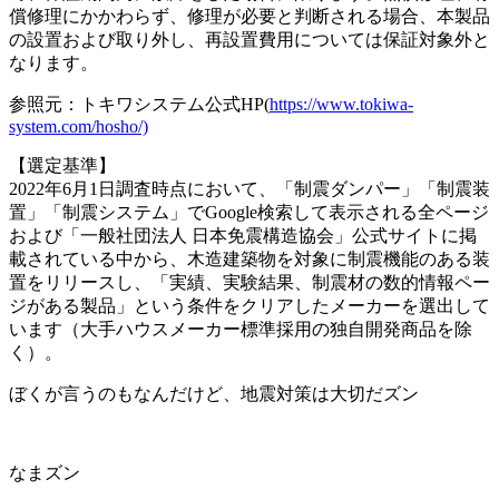
償修理にかかわらず、修理が必要と判断される場合、本製品
の設置および取り外し、再設置費用については保証対象外と
なります。
参照元：トキワシステム公式HP(
https://www.tokiwa-
system.com/hosho/)
【選定基準】
2022年6月1日調査時点において、「制震ダンパー」「制震装
置」「制震システム」でGoogle検索して表示される全ページ
および「一般社団法人 日本免震構造協会」公式サイトに掲
載されている中から、木造建築物を対象に制震機能のある装
置をリリースし、「実績、実験結果、制震材の数的情報ペー
ジがある製品」という条件をクリアしたメーカーを選出して
います（大手ハウスメーカー標準採用の独自開発商品を除
く）。
ぼくが言うのもなんだけど、地震対策は大切だズン
なまズン