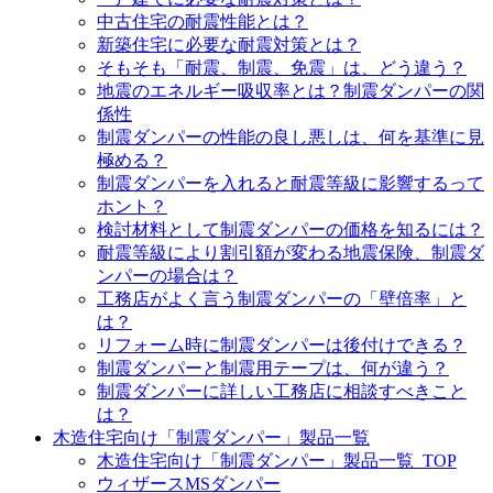
中古住宅の耐震性能とは？
新築住宅に必要な耐震対策とは？
そもそも「耐震、制震、免震」は、どう違う？
地震のエネルギー吸収率とは？制震ダンパーの関
係性
制震ダンパーの性能の良し悪しは、何を基準に見
極める？
制震ダンパーを入れると耐震等級に影響するって
ホント？
検討材料として制震ダンパーの価格を知るには？
耐震等級により割引額が変わる地震保険、制震ダ
ンパーの場合は？
工務店がよく言う制震ダンパーの「壁倍率」と
は？
リフォーム時に制震ダンパーは後付けできる？
制震ダンパーと制震用テープは、何が違う？
制震ダンパーに詳しい工務店に相談すべきこと
は？
木造住宅向け「制震ダンパー」製品一覧
木造住宅向け「制震ダンパー」製品一覧_TOP
ウィザースMSダンパー