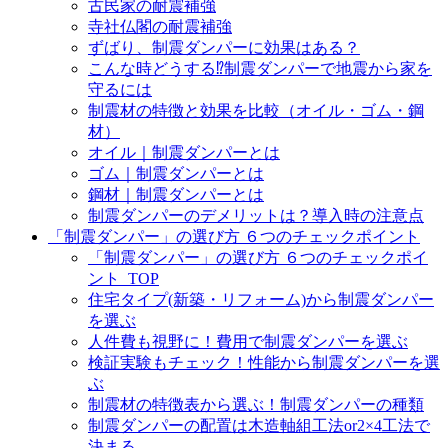
古民家の耐震補強
寺社仏閣の耐震補強
ずばり、制震ダンパーに効果はある？
こんな時どうする⁉制震ダンパーで地震から家を
守るには
制震材の特徴と効果を比較（オイル・ゴム・鋼
材）
オイル｜制震ダンパーとは
ゴム｜制震ダンパーとは
鋼材｜制震ダンパーとは
制震ダンパーのデメリットは？導入時の注意点
「制震ダンパー」の選び方 ６つのチェックポイント
「制震ダンパー」の選び方 ６つのチェックポイ
ント_TOP
住宅タイプ(新築・リフォーム)から制震ダンパー
を選ぶ
人件費も視野に！費用で制震ダンパーを選ぶ
検証実験もチェック！性能から制震ダンパーを選
ぶ
制震材の特徴表から選ぶ！制震ダンパーの種類
制震ダンパーの配置は木造軸組工法or2×4工法で
決まる