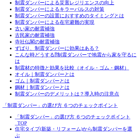
制震ダンパーによる災害レジリエンスの向上
制震ダンパーによるキラーパルスの対策
制震ダンパーの設置におすすめのタイミングとは
制震ダンパーによる在宅避難の実現
古い家の耐震補強
古民家の耐震補強
寺社仏閣の耐震補強
ずばり、制震ダンパーに効果はある？
こんな時どうする⁉制震ダンパーで地震から家を守るに
は
制震材の特徴と効果を比較（オイル・ゴム・鋼材）
オイル｜制震ダンパーとは
ゴム｜制震ダンパーとは
鋼材｜制震ダンパーとは
制震ダンパーのデメリットは？導入時の注意点
「制震ダンパー」の選び方 ６つのチェックポイント
「制震ダンパー」の選び方 ６つのチェックポイント
_TOP
住宅タイプ(新築・リフォーム)から制震ダンパーを選
ぶ