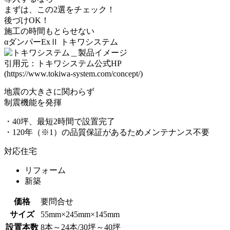
まずは、この2選をチェック！
後づけOK！
施工の時間もとらせない
αダンパーExⅡ
トキワシステム
引用元：トキワシステム公式HP
(https://www.tokiwa-system.com/concept/)
地震の大きさに関わらず
制震機能を発揮
・40坪、最短2時間で設置完了
・120年（※1）の品質保証があるためメンテナンス不要
対応住宅
リフォーム
新築
価格
要問合せ
サイズ
55mm×245mm×145mm
設置本数
8本～24本/30坪～40坪