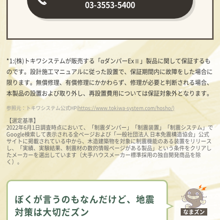
03-3553-5400
*1:(株)トキワシステムが販売する「αダンパーExⅡ」製品に関して保証するも
のです。設計施工マニュアルに従った設置で、保証期間内に故障をした場合に
限ります。無償修理、有償修理にかかわらず、修理が必要と判断される場合、
本製品の設置および取り外し、再設置費用については保証対象外となります。
参照元：トキワシステム公式HP(
https://www.tokiwa-system.com/hosho/)
【選定基準】
2022年6月1日調査時点において、「制震ダンパー」「制震装置」「制震システム」で
Google検索して表示される全ページおよび「一般社団法人 日本免震構造協会」公式
サイトに掲載されている中から、木造建築物を対象に制震機能のある装置をリリース
し、「実績、実験結果、制震材の数的情報ページがある製品」という条件をクリアし
たメーカーを選出しています（大手ハウスメーカー標準採用の独自開発商品を除
く）。
ぼくが言うのもなんだけど、地震
対策は大切だズン
なまズン