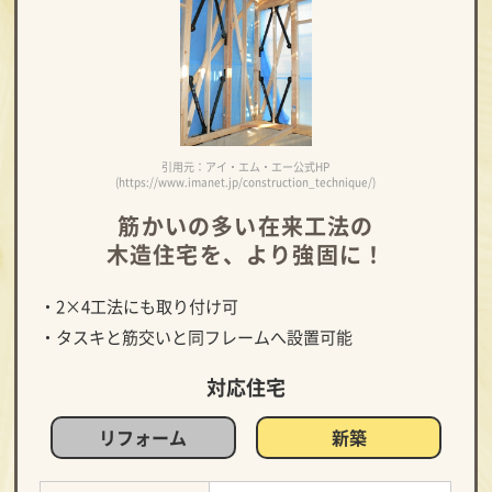
引用元：アイ・エム・エー公式HP
(https://www.imanet.jp/construction_technique/)
筋かいの多い在来工法の
木造住宅を、より強固に！
・2×4工法にも取り付け可
・タスキと筋交いと同フレームへ設置可能
対応住宅
リフォーム
新築