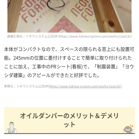
画像引用元：トキワシステム公式HP (https://www.tokiwa-system.com/works/case18/)
本体がコンパクトなので、スペースの限られる窓上にも設置可
能。245mmの位置に墨付けすることで簡単に取り付けられた
ことに加え、工事中のPRシート(看板)で、「制震装置」「ヨウ
シダ建築」のアピールができたと好評でした。
参照元：トキワシステム公式HP(
https://www.tokiwa-system.com/works/case18/
)
オイルダンパーのメリット＆デメリ
ット