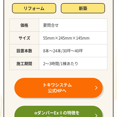
リフォーム
新築
価格
要問合せ
サイズ
55mm×245mm×145mm
設置本数
8本～24本/30坪～40坪
施工期間
2～3時間/1棟あたり
トキワシステム
公式HPへ
αダンパーExⅡの
特徴を