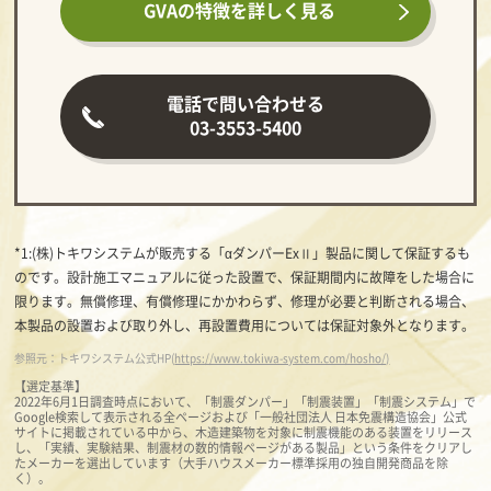
GVAの特徴を
詳しく見る
電話で問い合わせる
03-3553-5400
*1:(株)トキワシステムが販売する「αダンパーExⅡ」製品に関して保証するも
のです。設計施工マニュアルに従った設置で、保証期間内に故障をした場合に
限ります。無償修理、有償修理にかかわらず、修理が必要と判断される場合、
本製品の設置および取り外し、再設置費用については保証対象外となります。
参照元：トキワシステム公式HP(
https://www.tokiwa-system.com/hosho/)
【選定基準】
2022年6月1日調査時点において、「制震ダンパー」「制震装置」「制震システム」で
Google検索して表示される全ページおよび「一般社団法人 日本免震構造協会」公式
サイトに掲載されている中から、木造建築物を対象に制震機能のある装置をリリース
し、「実績、実験結果、制震材の数的情報ページがある製品」という条件をクリアし
たメーカーを選出しています（大手ハウスメーカー標準採用の独自開発商品を除
く）。