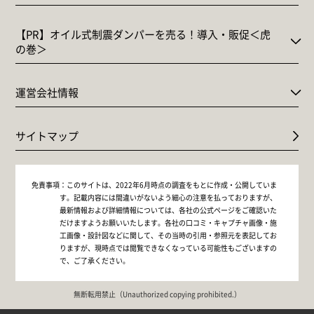
【PR】オイル式制震ダンパーを売る！導入・販促＜虎
の巻＞
運営会社情報
サイトマップ
免責事項：
このサイトは、2022年6月時点の調査をもとに作成・公開していま
す。記載内容には間違いがないよう細心の注意を払っておりますが、
最新情報および詳細情報については、各社の公式ページをご確認いた
だけますようお願いいたします。各社の口コミ・キャプチャ画像・施
工画像・設計図などに関して、その当時の引用・参照元を表記してお
りますが、現時点では閲覧できなくなっている可能性もございますの
で、ご了承ください。
無断転用禁止（Unauthorized copying prohibited.）