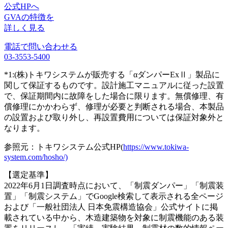
公式HPへ
GVAの特徴を
詳しく見る
電話で問い合わせる
03-3553-5400
*1:(株)トキワシステムが販売する「αダンパーExⅡ」製品に
関して保証するものです。設計施工マニュアルに従った設置
で、保証期間内に故障をした場合に限ります。無償修理、有
償修理にかかわらず、修理が必要と判断される場合、本製品
の設置および取り外し、再設置費用については保証対象外と
なります。
参照元：トキワシステム公式HP(
https://www.tokiwa-
system.com/hosho/)
【選定基準】
2022年6月1日調査時点において、「制震ダンパー」「制震装
置」「制震システム」でGoogle検索して表示される全ページ
および「一般社団法人 日本免震構造協会」公式サイトに掲
載されている中から、木造建築物を対象に制震機能のある装