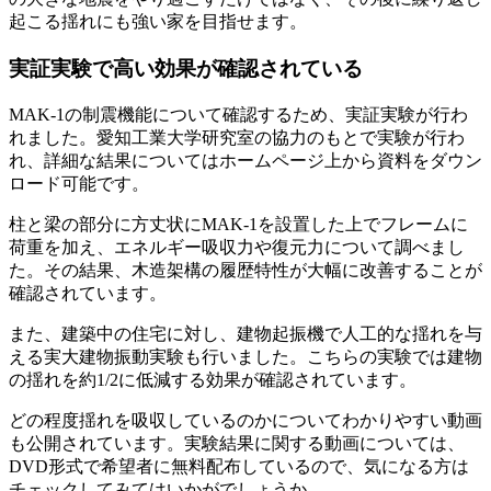
起こる揺れにも強い家を目指せます。
実証実験で高い効果が確認されている
MAK-1の制震機能について確認するため、実証実験が行わ
れました。愛知工業大学研究室の協力のもとで実験が行わ
れ、詳細な結果についてはホームページ上から資料をダウン
ロード可能です。
柱と梁の部分に方丈状にMAK-1を設置した上でフレームに
荷重を加え、エネルギー吸収力や復元力について調べまし
た。その結果、
木造架構の履歴特性が大幅に改善
することが
確認されています。
また、建築中の住宅に対し、建物起振機で人工的な揺れを与
える実大建物振動実験も行いました。こちらの実験では建物
の揺れを約1/2に低減する効果が確認されています。
どの程度揺れを吸収しているのかについてわかりやすい動画
も公開されています。実験結果に関する動画については、
DVD形式で希望者に無料配布しているので、気になる方は
チェックしてみてはいかがでしょうか。