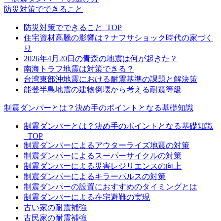
防災対策でできること
防災対策でできること_TOP
住宅資材高騰の影響は？ナフサショック時代の家づく
り
2026年4月20日の青森の地震は何が起きた？
南海トラフ地震は対策できる？
台湾東部沖地震における耐震基準の課題と解決策
能登半島地震の建物倒壊から考える耐震等級
制震ダンパーとは？決め手のポイントとなる基礎知識
制震ダンパーとは？決め手のポイントとなる基礎知識
_TOP
制震ダンパーによるアウターライズ地震の対策
制震ダンパーによるスーパーサイクルの対策
制震ダンパーによる災害レジリエンスの向上
制震ダンパーによるキラーパルスの対策
制震ダンパーの設置におすすめのタイミングとは
制震ダンパーによる在宅避難の実現
古い家の耐震補強
古民家の耐震補強