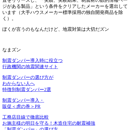
置をリリースし、「実績、実験結果、制震材の数的情報ペー
ジがある製品」という条件をクリアしたメーカーを選出して
います（大手ハウスメーカー標準採用の独自開発商品を除
く）。
ぼくが言うのもなんだけど、地震対策は大切だズン
なまズン
制震ダンパー導入時に役立つ
行政機関の地震関連サイト
制震ダンパーの選び方が
わからない人へ
特徴別制震ダンパー
2選
制震ダンパー導入・
販促＜虎の巻＞PR
工務店目線で徹底比較
お施主様の明日を守る！木造住宅の耐震補強
「制震ダンパー」の選び方