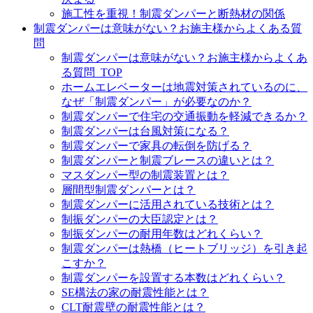
施工性を重視！制震ダンパーと断熱材の関係
制震ダンパーは意味がない？お施主様からよくある質
問
制震ダンパーは意味がない？お施主様からよくあ
る質問_TOP
ホームエレベーターは地震対策されているのに、
なぜ「制震ダンパー」が必要なのか？
制震ダンパーで住宅の交通振動を軽減できるか？
制震ダンパーは台風対策になる？
制震ダンパーで家具の転倒を防げる？
制震ダンパーと制震ブレースの違いとは？
マスダンパー型の制震装置とは？
層間型制震ダンパーとは？
制震ダンパーに活用されている技術とは？
制振ダンパーの大臣認定とは？
制振ダンパーの耐用年数はどれくらい？
制震ダンパーは熱橋（ヒートブリッジ）を引き起
こすか？
制震ダンパーを設置する本数はどれくらい？
SE構法の家の耐震性能とは？
CLT耐震壁の耐震性能とは？