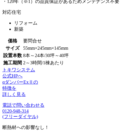
・120年（※1）の品質保証があるためメンテナンス不要
対応住宅
リフォーム
新築
価格
要問合せ
サイズ
55mm×245mm×145mm
設置本数
8本～24本/30坪～40坪
施工期間
2～3時間/1棟あたり
トキワシステム
公式HPへ
αダンパーExⅡの
特徴を
詳しく見る
電話で問い合わせる
0120-948-314
(フリーダイヤル)
断熱材への影響なし！