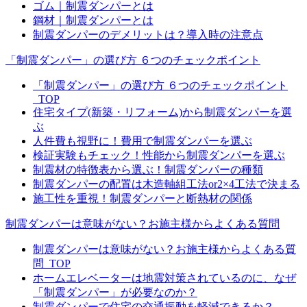
ゴム｜制震ダンパーとは
鋼材｜制震ダンパーとは
制震ダンパーのデメリットは？導入時の注意点
「制震ダンパー」の選び方 ６つのチェックポイント
「制震ダンパー」の選び方 ６つのチェックポイント
_TOP
住宅タイプ(新築・リフォーム)から制震ダンパーを選
ぶ
人件費も視野に！費用で制震ダンパーを選ぶ
検証実験もチェック！性能から制震ダンパーを選ぶ
制震材の特徴表から選ぶ！制震ダンパーの種類
制震ダンパーの配置は木造軸組工法or2×4工法で決まる
施工性を重視！制震ダンパーと断熱材の関係
制震ダンパーは意味がない？お施主様からよくある質問
制震ダンパーは意味がない？お施主様からよくある質
問_TOP
ホームエレベーターは地震対策されているのに、なぜ
「制震ダンパー」が必要なのか？
制震ダンパーで住宅の交通振動を軽減できるか？