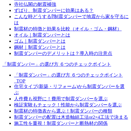
寺社仏閣の耐震補強
ずばり、制震ダンパーに効果はある？
こんな時どうする⁉制震ダンパーで地震から家を守るに
は
制震材の特徴と効果を比較（オイル・ゴム・鋼材）
オイル｜制震ダンパーとは
ゴム｜制震ダンパーとは
鋼材｜制震ダンパーとは
制震ダンパーのデメリットは？導入時の注意点
「制震ダンパー」の選び方 ６つのチェックポイント
「制震ダンパー」の選び方 ６つのチェックポイント
_TOP
住宅タイプ(新築・リフォーム)から制震ダンパーを選
ぶ
人件費も視野に！費用で制震ダンパーを選ぶ
検証実験もチェック！性能から制震ダンパーを選ぶ
制震材の特徴表から選ぶ！制震ダンパーの種類
制震ダンパーの配置は木造軸組工法or2×4工法で決まる
施工性を重視！制震ダンパーと断熱材の関係