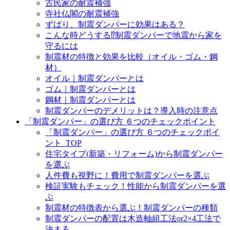
古民家の耐震補強
寺社仏閣の耐震補強
ずばり、制震ダンパーに効果はある？
こんな時どうする⁉制震ダンパーで地震から家を
守るには
制震材の特徴と効果を比較（オイル・ゴム・鋼
材）
オイル｜制震ダンパーとは
ゴム｜制震ダンパーとは
鋼材｜制震ダンパーとは
制震ダンパーのデメリットは？導入時の注意点
「制震ダンパー」の選び方 ６つのチェックポイント
「制震ダンパー」の選び方 ６つのチェックポイ
ント_TOP
住宅タイプ(新築・リフォーム)から制震ダンパー
を選ぶ
人件費も視野に！費用で制震ダンパーを選ぶ
検証実験もチェック！性能から制震ダンパーを選
ぶ
制震材の特徴表から選ぶ！制震ダンパーの種類
制震ダンパーの配置は木造軸組工法or2×4工法で
決まる