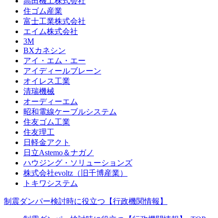
高田機工株式会社
住ゴム産業
富士工業株式会社
エイム株式会社
3M
BXカネシン
アイ・エム・エー
アイディールブレーン
オイレス工業
清瑞機械
オーディーエム
昭和電線ケーブルシステム
住友ゴム工業
住友理工
日軽金アクト
日立Astemo＆ナガノ
ハウジング・ソリューションズ
株式会社evoltz（旧千博産業）
トキワシステム
制震ダンパー検討時に役立つ【行政機関情報】