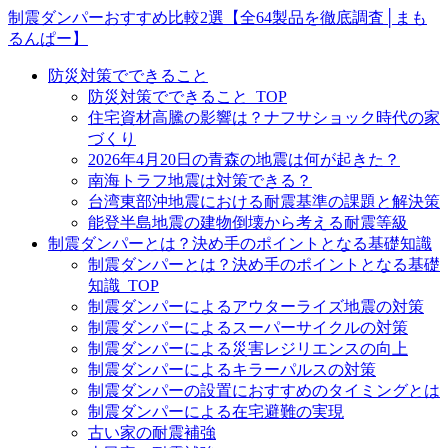
制震ダンパーおすすめ比較2選【全64製品を徹底調査│まも
るんぱー】
防災対策でできること
防災対策でできること_TOP
住宅資材高騰の影響は？ナフサショック時代の家
づくり
2026年4月20日の青森の地震は何が起きた？
南海トラフ地震は対策できる？
台湾東部沖地震における耐震基準の課題と解決策
能登半島地震の建物倒壊から考える耐震等級
制震ダンパーとは？決め手のポイントとなる基礎知識
制震ダンパーとは？決め手のポイントとなる基礎
知識_TOP
制震ダンパーによるアウターライズ地震の対策
制震ダンパーによるスーパーサイクルの対策
制震ダンパーによる災害レジリエンスの向上
制震ダンパーによるキラーパルスの対策
制震ダンパーの設置におすすめのタイミングとは
制震ダンパーによる在宅避難の実現
古い家の耐震補強