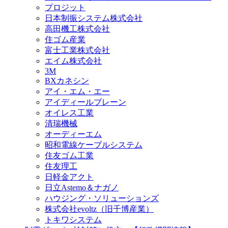
プロジット
日本制振システム株式会社
高田機工株式会社
住ゴム産業
富士工業株式会社
エイム株式会社
3M
BXカネシン
アイ・エム・エー
アイディールブレーン
オイレス工業
清瑞機械
オーディーエム
昭和電線ケーブルシステム
住友ゴム工業
住友理工
日軽金アクト
日立Astemo＆ナガノ
ハウジング・ソリューションズ
株式会社evoltz（旧千博産業）
トキワシステム