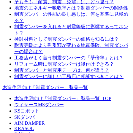
そもそも「耐震、制震、免震」は、どう違う？
地震のエネルギー吸収率とは？制震ダンパーの関係性
制震ダンパーの性能の良し悪しは、何を基準に見極め
る？
制震ダンパーを入れると耐震等級に影響するってホン
ト？
検討材料として制震ダンパーの価格を知るには？
耐震等級により割引額が変わる地震保険、制震ダンパ
ーの場合は？
工務店がよく言う制震ダンパーの「壁倍率」とは？
リフォーム時に制震ダンパーは後付けできる？
制震ダンパーと制震用テープは、何が違う？
制震ダンパーに詳しい工務店に相談すべきことは？
木造住宅向け「制震ダンパー」製品一覧
木造住宅向け「制震ダンパー」製品一覧_TOP
ウィザースMSダンパー
KSコボット
SKダンパー
AIM DAMPER
KRASOL