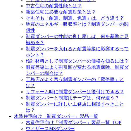
中古住宅の耐震性能とは？
新築住宅に必要な耐震対策とは？
そもそも「耐震、制震、免震」は、どう違う？
地震のエネルギー吸収率とは？制震ダンパーの関
係性
制震ダンパーの性能の良し悪しは、何を基準に見
極める？
制震ダンパーを入れると耐震等級に影響するって
ホント？
検討材料として制震ダンパーの価格を知るには？
耐震等級により割引額が変わる地震保険、制震ダ
ンパーの場合は？
工務店がよく言う制震ダンパーの「壁倍率」と
は？
リフォーム時に制震ダンパーは後付けできる？
制震ダンパーと制震用テープは、何が違う？
制震ダンパーに詳しい工務店に相談すべきこと
は？
木造住宅向け「制震ダンパー」製品一覧
木造住宅向け「制震ダンパー」製品一覧_TOP
ウィザースMSダンパー