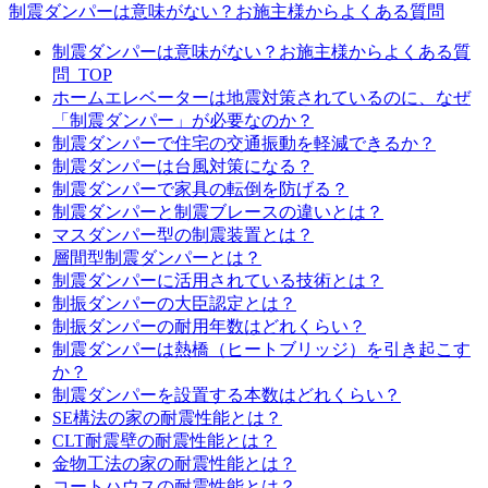
制震ダンパーは意味がない？お施主様からよくある質問
制震ダンパーは意味がない？お施主様からよくある質
問_TOP
ホームエレベーターは地震対策されているのに、なぜ
「制震ダンパー」が必要なのか？
制震ダンパーで住宅の交通振動を軽減できるか？
制震ダンパーは台風対策になる？
制震ダンパーで家具の転倒を防げる？
制震ダンパーと制震ブレースの違いとは？
マスダンパー型の制震装置とは？
層間型制震ダンパーとは？
制震ダンパーに活用されている技術とは？
制振ダンパーの大臣認定とは？
制振ダンパーの耐用年数はどれくらい？
制震ダンパーは熱橋（ヒートブリッジ）を引き起こす
か？
制震ダンパーを設置する本数はどれくらい？
SE構法の家の耐震性能とは？
CLT耐震壁の耐震性能とは？
金物工法の家の耐震性能とは？
コートハウスの耐震性能とは？