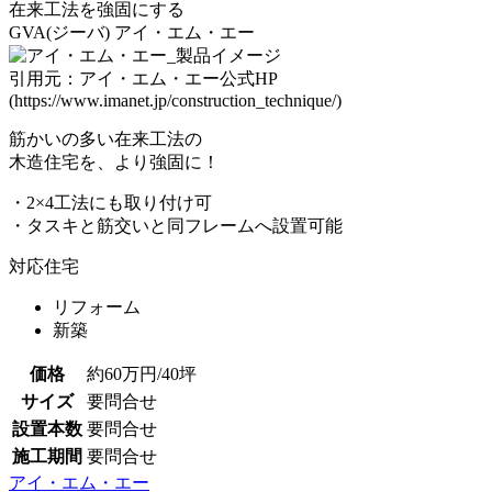
在来工法を強固にする
GVA(ジーバ)
アイ・エム・エー
引用元：アイ・エム・エー公式HP
(https://www.imanet.jp/construction_technique/)
筋かいの多い在来工法の
木造住宅を、より強固に！
・2×4工法にも取り付け可
・タスキと筋交いと同フレームへ設置可能
対応住宅
リフォーム
新築
価格
約60万円/40坪
サイズ
要問合せ
設置本数
要問合せ
施工期間
要問合せ
アイ・エム・エー