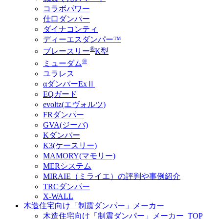
コラボパワー
仕口ダンパー
ダイナコンティ
ディーエスダンパー™
®
ブレースリー
K型
®
ミューダム
ユラレス
αダンパーExⅡ
EQガード
evoltz(エヴォルツ)
FRダンパー
GVA(ジーバ)
Kダンパー
K3(ケースリー)
MAMORY(マモリー)
MERシステム
MIRAIE（ミライエ）の評判や事例紹介
TRCダンパー
X-WALL
木造住宅向け「制震ダンパー」メーカー
木造住宅向け「制震ダンパー」メーカー_TOP