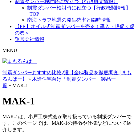
制震ダンパー検討時に役立つ【行政機関情報】
制震ダンパー検討時に役立つ【行政機関情報】
_TOP
南海トラフ地震の発生確率と臨時情報
【PR】オイル式制震ダンパーを売る！導入・販促＜虎
の巻＞
運営会社情報
MENU
制震ダンパーおすすめ比較2選【全64製品を徹底調査│まも
るんぱー】
»
木造住宅向け「制震ダンパー」製品一
覧
»
MAK-1
MAK-1
MAK-1は、小戸工株式会が取り扱っている制振ダンパーで
す。このページでは、MAK-1の特徴や仕様などについて紹
介します。