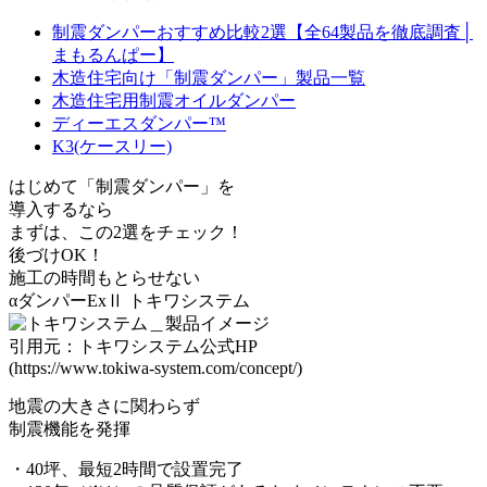
制震ダンパーおすすめ比較2選【全64製品を徹底調査│
まもるんぱー】
木造住宅向け「制震ダンパー」製品一覧
木造住宅用制震オイルダンパー
ディーエスダンパー™
K3(ケースリー)
はじめて「制震ダンパー」を
導入するなら
まずは、この2選をチェック！
後づけOK！
施工の時間もとらせない
αダンパーExⅡ
トキワシステム
引用元：トキワシステム公式HP
(https://www.tokiwa-system.com/concept/)
地震の大きさに関わらず
制震機能を発揮
・40坪、最短2時間で設置完了