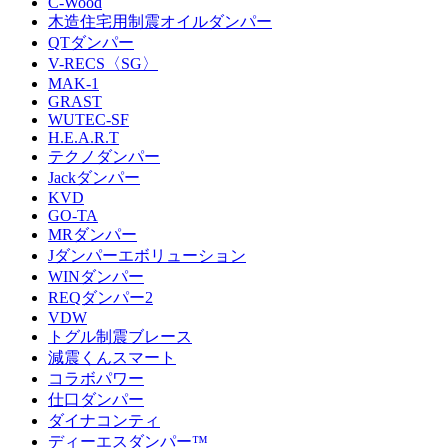
C-Wood
木造住宅用制震オイルダンパー
QTダンパー
V-RECS〈SG〉
MAK-1
GRAST
WUTEC-SF
H.E.A.R.T
テクノダンパー
Jackダンパー
KVD
GO-TA
MRダンパー
Jダンパーエボリューション
WINダンパー
REQダンパー2
VDW
トグル制震ブレース
減震くんスマート
コラボパワー
仕口ダンパー
ダイナコンティ
ディーエスダンパー™