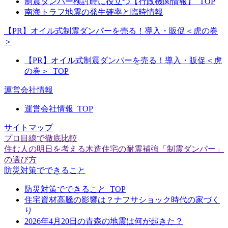
制震ダンパー検討時に役立つ【行政機関情報】_TOP
南海トラフ地震の発生確率と臨時情報
【PR】オイル式制震ダンパーを売る！導入・販促＜虎の巻
＞
【PR】オイル式制震ダンパーを売る！導入・販促＜虎
の巻＞_TOP
運営会社情報
運営会社情報_TOP
サイトマップ
プロ目線で徹底比較
住む人の明日を考える木造住宅の耐震補強「制震ダンパー」
の選び方
防災対策でできること
防災対策でできること_TOP
住宅資材高騰の影響は？ナフサショック時代の家づく
り
2026年4月20日の青森の地震は何が起きた？