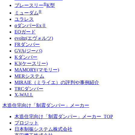
®
ブレースリー
K型
®
ミューダム
ユラレス
αダンパーExⅡ
EQガード
evoltz(エヴォルツ)
FRダンパー
GVA(ジーバ)
Kダンパー
K3(ケースリー)
MAMORY(マモリー)
MERシステム
MIRAIE（ミライエ）の評判や事例紹介
TRCダンパー
X-WALL
木造住宅向け「制震ダンパー」メーカー
木造住宅向け「制震ダンパー」メーカー_TOP
プロジット
日本制振システム株式会社