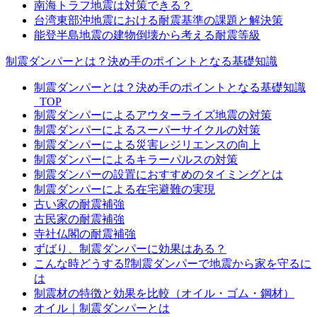
南海トラフ地震は対策できる？
台湾東部沖地震における耐震基準の課題と解決策
能登半島地震の建物倒壊から考える耐震等級
制震ダンパーとは？決め手のポイントとなる基礎知識
制震ダンパーとは？決め手のポイントとなる基礎知識
_TOP
制震ダンパーによるアウターライズ地震の対策
制震ダンパーによるスーパーサイクルの対策
制震ダンパーによる災害レジリエンスの向上
制震ダンパーによるキラーパルスの対策
制震ダンパーの設置におすすめのタイミングとは
制震ダンパーによる在宅避難の実現
古い家の耐震補強
古民家の耐震補強
寺社仏閣の耐震補強
ずばり、制震ダンパーに効果はある？
こんな時どうする⁉制震ダンパーで地震から家を守るに
は
制震材の特徴と効果を比較（オイル・ゴム・鋼材）
オイル｜制震ダンパーとは