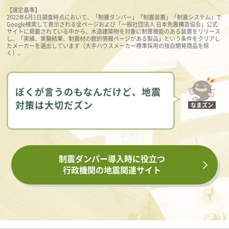
【選定基準】
2022年6月1日調査時点において、「制震ダンパー」「制震装置」「制震システム」で
Google検索して表示される全ページおよび「一般社団法人 日本免震構造協会」公式
サイトに掲載されている中から、木造建築物を対象に制震機能のある装置をリリース
し、「実績、実験結果、制震材の数的情報ページがある製品」という条件をクリアし
たメーカーを選出しています（大手ハウスメーカー標準採用の独自開発商品を除
く）。
ぼくが言うのもなんだけど、地震
対策は大切だズン
なまズン
制震ダンパー導入時に役立つ
行政機関の地震関連サイト