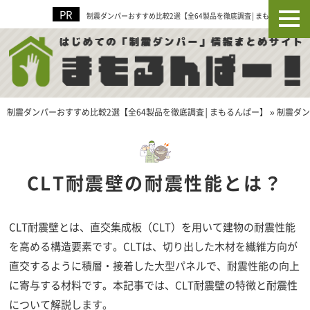
制震ダンパーおすすめ比較2選【全64製品を徹底調査│まもるんぱー】
制震ダンパーおすすめ比較2選【全64製品を徹底調査│まもるんぱー】
»
制震ダン
CLT耐震壁の耐震性能とは？
CLT耐震壁とは、直交集成板（CLT）を用いて建物の耐震性能
を高める構造要素です。CLTは、切り出した木材を繊維方向が
直交するように積層・接着した大型パネルで、耐震性能の向上
に寄与する材料です。本記事では、CLT耐震壁の特徴と耐震性
について解説します。