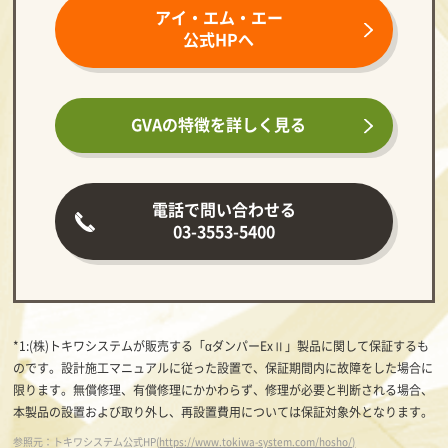
アイ・エム・エー
公式HPへ
GVAの特徴を
詳しく見る
電話で問い合わせる
03-3553-5400
*1:(株)トキワシステムが販売する「αダンパーExⅡ」製品に関して保証するも
のです。設計施工マニュアルに従った設置で、保証期間内に故障をした場合に
限ります。無償修理、有償修理にかかわらず、修理が必要と判断される場合、
本製品の設置および取り外し、再設置費用については保証対象外となります。
参照元：トキワシステム公式HP(
https://www.tokiwa-system.com/hosho/)