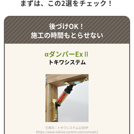
まずは、この2選をチェック！
後づけOK！
施工の時間もとらせない
αダンパーExⅡ
トキワシステム
引用元：トキワシステム公式HP
(https://www.tokiwa-system.com/concept/)