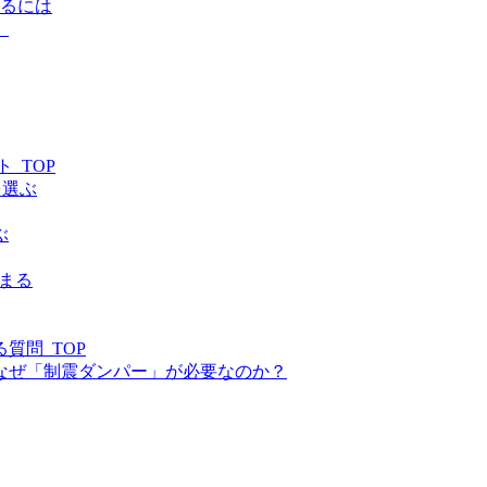
守るには
）
_TOP
を選ぶ
ぶ
決まる
質問_TOP
なぜ「制震ダンパー」が必要なのか？