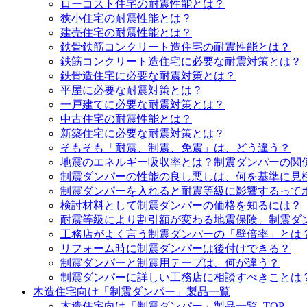
ローコスト住宅の耐震性能とは？
狭小住宅の耐震性能とは？
建売住宅の耐震性能とは？
鉄骨鉄筋コンクリート造住宅の耐震性能とは？
鉄筋コンクリート造住宅に必要な耐震対策とは？
鉄骨造住宅に必要な耐震対策とは？
平屋に必要な耐震対策とは？
一戸建てに必要な耐震対策とは？
中古住宅の耐震性能とは？
新築住宅に必要な耐震対策とは？
そもそも「耐震、制震、免震」は、どう違う？
地震のエネルギー吸収率とは？制震ダンパーの関
制震ダンパーの性能の良し悪しは、何を基準に見
制震ダンパーを入れると耐震等級に影響するって
検討材料として制震ダンパーの価格を知るには？
耐震等級により割引額が変わる地震保険、制震ダ
工務店がよく言う制震ダンパーの「壁倍率」とは
リフォーム時に制震ダンパーは後付けできる？
制震ダンパーと制震用テープは、何が違う？
制震ダンパーに詳しい工務店に相談すべきことは
木造住宅向け「制震ダンパー」製品一覧
木造住宅向け「制震ダンパー」製品一覧_TOP