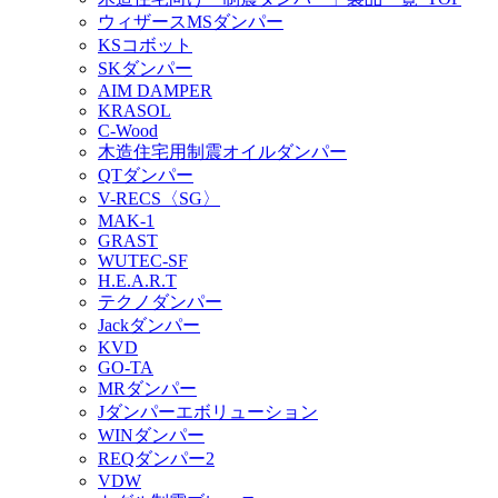
ウィザースMSダンパー
KSコボット
SKダンパー
AIM DAMPER
KRASOL
C-Wood
木造住宅用制震オイルダンパー
QTダンパー
V-RECS〈SG〉
MAK-1
GRAST
WUTEC-SF
H.E.A.R.T
テクノダンパー
Jackダンパー
KVD
GO-TA
MRダンパー
Jダンパーエボリューション
WINダンパー
REQダンパー2
VDW