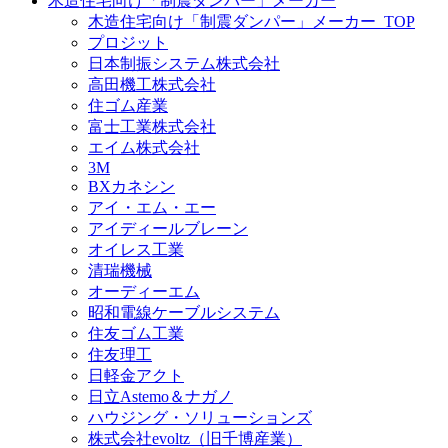
木造住宅向け「制震ダンパー」メーカー
木造住宅向け「制震ダンパー」メーカー_TOP
プロジット
日本制振システム株式会社
高田機工株式会社
住ゴム産業
富士工業株式会社
エイム株式会社
3M
BXカネシン
アイ・エム・エー
アイディールブレーン
オイレス工業
清瑞機械
オーディーエム
昭和電線ケーブルシステム
住友ゴム工業
住友理工
日軽金アクト
日立Astemo＆ナガノ
ハウジング・ソリューションズ
株式会社evoltz（旧千博産業）