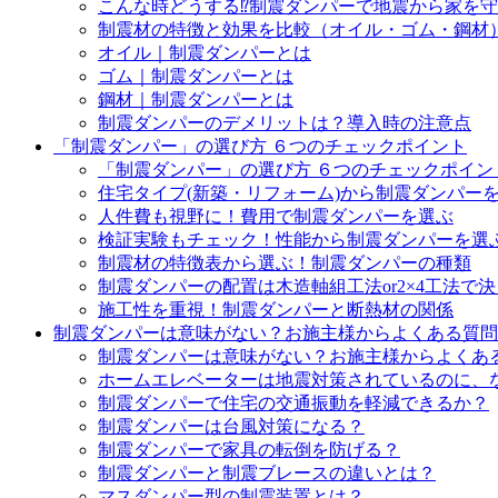
こんな時どうする⁉制震ダンパーで地震から家を
制震材の特徴と効果を比較（オイル・ゴム・鋼材
オイル｜制震ダンパーとは
ゴム｜制震ダンパーとは
鋼材｜制震ダンパーとは
制震ダンパーのデメリットは？導入時の注意点
「制震ダンパー」の選び方 ６つのチェックポイント
「制震ダンパー」の選び方 ６つのチェックポイント
住宅タイプ(新築・リフォーム)から制震ダンパー
人件費も視野に！費用で制震ダンパーを選ぶ
検証実験もチェック！性能から制震ダンパーを選
制震材の特徴表から選ぶ！制震ダンパーの種類
制震ダンパーの配置は木造軸組工法or2×4工法で
施工性を重視！制震ダンパーと断熱材の関係
制震ダンパーは意味がない？お施主様からよくある質問
制震ダンパーは意味がない？お施主様からよくある
ホームエレベーターは地震対策されているのに、
制震ダンパーで住宅の交通振動を軽減できるか？
制震ダンパーは台風対策になる？
制震ダンパーで家具の転倒を防げる？
制震ダンパーと制震ブレースの違いとは？
マスダンパー型の制震装置とは？