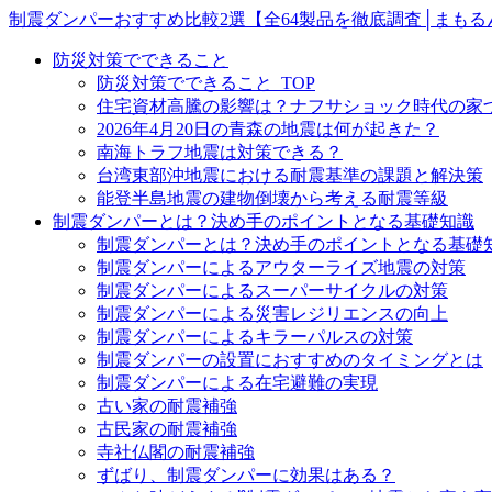
制震ダンパーおすすめ比較2選【全64製品を徹底調査│まもる
防災対策でできること
防災対策でできること_TOP
住宅資材高騰の影響は？ナフサショック時代の家
2026年4月20日の青森の地震は何が起きた？
南海トラフ地震は対策できる？
台湾東部沖地震における耐震基準の課題と解決策
能登半島地震の建物倒壊から考える耐震等級
制震ダンパーとは？決め手のポイントとなる基礎知識
制震ダンパーとは？決め手のポイントとなる基礎知
制震ダンパーによるアウターライズ地震の対策
制震ダンパーによるスーパーサイクルの対策
制震ダンパーによる災害レジリエンスの向上
制震ダンパーによるキラーパルスの対策
制震ダンパーの設置におすすめのタイミングとは
制震ダンパーによる在宅避難の実現
古い家の耐震補強
古民家の耐震補強
寺社仏閣の耐震補強
ずばり、制震ダンパーに効果はある？