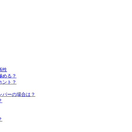
係性
極める？
ホント？
ンパーの場合は？
？
？