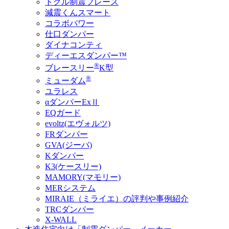
トグル制震ブレース
減震くんスマート
コラボパワー
仕口ダンパー
ダイナコンティ
ディーエスダンパー™
®
ブレースリー
K型
®
ミューダム
ユラレス
αダンパーExⅡ
EQガード
evoltz(エヴォルツ)
FRダンパー
GVA(ジーバ)
Kダンパー
K3(ケースリー)
MAMORY(マモリー)
MERシステム
MIRAIE（ミライエ）の評判や事例紹介
TRCダンパー
X-WALL