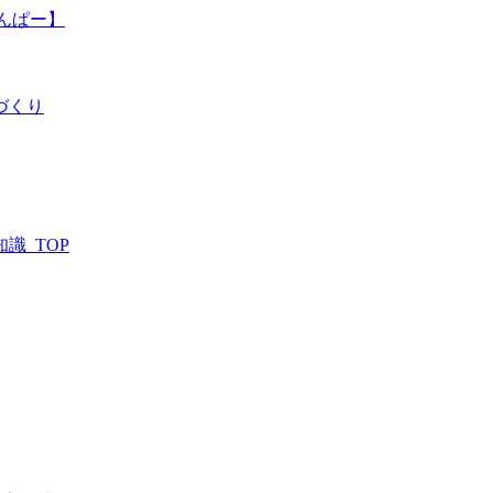
んぱー】
づくり
識_TOP